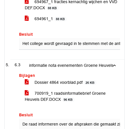
694967_1 fracties kernachtig wijchen en VVD
DEF.DOCX
88 KB
694961_1
88 KB
Besluit
Het college wordt gevraagd in te stemmen met de antwoor
6.3
informatie nota evenementen Groene Heuvels
Bijlagen
Dossier 4864 voorblad.pdf
26 KB
700919_1 raadsinformatiebrief Groene
Heuvels DEF.DOCX
96 KB
Besluit
De raad informeren over de afspraken die gemaakt zijn 