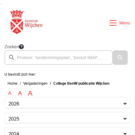
Ga naar de inhoud van deze pagina
Ga naar het zoeken
Ga naar het menu
Menu
Zoeken
U bevindt zich hier:
Home
Vergaderingen
College BenW publicatie Wijchen
A
A
A
2026
2025
2024