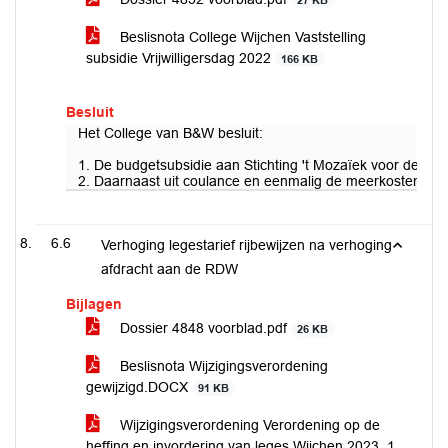
27 KB
Beslisnota College Wijchen Vaststelling
subsidie Vrijwilligersdag 2022
166 KB
Besluit
Het College van B&W besluit:
1. De budgetsubsidie aan Stichting 't Mozaïek voor de organ
2. Daarnaast uit coulance en eenmalig de meerkosten van
6.6
Verhoging legestarief rijbewijzen na verhoging
afdracht aan de RDW
Bijlagen
Dossier 4848 voorblad.pdf
26 KB
Beslisnota Wijzigingsverordening
gewijzigd.DOCX
91 KB
Wijzigingsverordening Verordening op de
heffing en invordering van leges Wijchen 2023_1