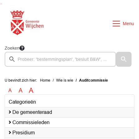
Ga naar de inhoud van deze pagina
Ga naar het zoeken
Ga naar het menu
Menu
Zoeken
U bevindt zich hier:
Home
Wie is wie
Auditcommissie
A
A
A
Categorieën
De gemeenteraad
Commissieleden
Presidium