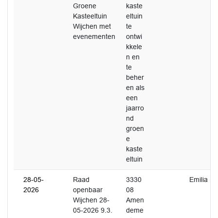
Groene
kaste
Kasteeltuin
eltuin
Wijchen met
te
evenementen
ontwi
kkele
n en
te
beher
en als
een
jaarro
nd
groen
e
kaste
eltuin
28-05-
Raad
3330
Emilia
2026
openbaar
08
Wijchen 28-
Amen
05-2026 9.3.
deme