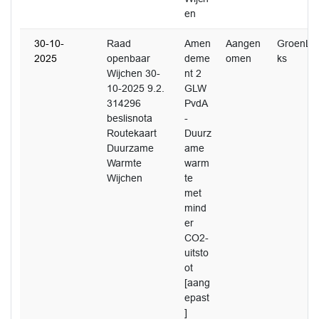
en
30-10-
Raad
Amen
Aangen
GroenLin
2025
openbaar
deme
omen
ks
Wijchen 30-
nt 2
10-2025 9.2.
GLW
314296
PvdA
beslisnota
-
Routekaart
Duurz
Duurzame
ame
Warmte
warm
Wijchen
te
met
mind
er
CO2-
uitsto
ot
[aang
epast
]