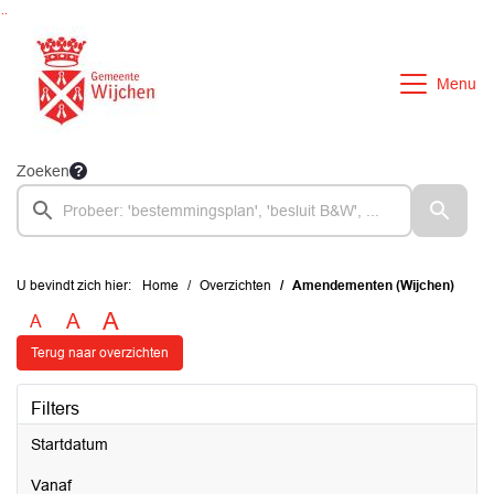
Ga naar de inhoud van deze pagina
Ga naar het zoeken
Ga naar het menu
Menu
Zoeken
U bevindt zich hier:
Home
Overzichten
Amendementen (Wijchen)
A
A
A
Terug naar overzichten
Filters
Startdatum
vanaf