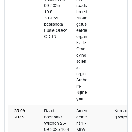
09-2025
raads
10.5.1.
breed
306059
Naam
beslisnota
gefus
Fusie ODRA
eerde
ODRN
organ
isatie
Omg
eving
sdien
st
regio
Arnhe
m-
Nijme
gen
25-09-
Raad
Amen
Kernacht
2025
openbaar
deme
g Wijche
Wijchen 25-
nt 1 -
09-2025 10.4.
K8W