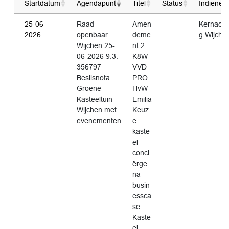
Startdatum
Agendapunt
Titel
Status
Indiener
25-06-
Raad
Amen
Kernacht
2026
openbaar
deme
g Wijche
Wijchen 25-
nt 2
06-2026 9.3.
K8W
356797
VVD
Beslisnota
PRO
Groene
HvW
Kasteeltuin
Emilia
Wijchen met
Keuz
evenementen
e
kaste
el
conci
ërge
na
busin
essca
se
Kaste
el.