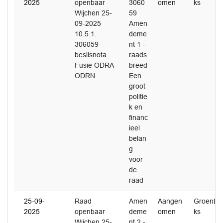
2025
openbaar
3060
omen
ks
Wijchen 25-
59
09-2025
Amen
10.5.1.
deme
306059
nt 1 -
beslisnota
raads
Fusie ODRA
breed
ODRN
Een
groot
politie
k en
financ
ieel
belan
g
voor
de
raad
25-09-
Raad
Amen
Aangen
GroenLin
2025
openbaar
deme
omen
ks
Wijchen 25-
nt 2 -