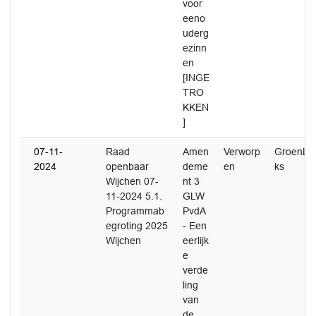
voor
eeno
uderg
ezinn
en
[INGE
TRO
KKEN
]
07-11-
Raad
Amen
Verworp
GroenLin
2024
openbaar
deme
en
ks
Wijchen 07-
nt 3
11-2024 5.1.
GLW
Programmab
PvdA
egroting 2025
- Een
Wijchen
eerlijk
e
verde
ling
van
de