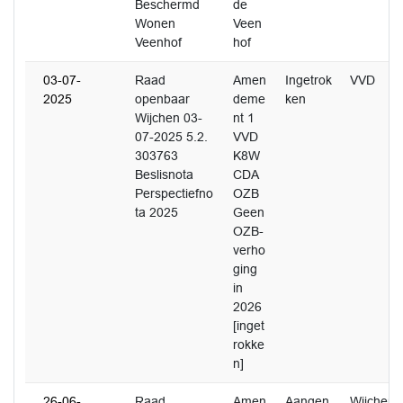
Beschermd
de
Wonen
Veen
Veenhof
hof
03-07-
Raad
Amen
Ingetrok
VVD
2025
openbaar
deme
ken
Wijchen 03-
nt 1
07-2025 5.2.
VVD
303763
K8W
Beslisnota
CDA
Perspectiefno
OZB
ta 2025
Geen
OZB-
verho
ging
in
2026
[inget
rokke
n]
26-06-
Raad
Amen
Aangen
Wijchen