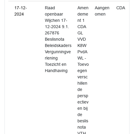
17-12-
Raad
Amen
Aangen
CDA
2024
openbaar
deme
omen
Wijchen 17-
nt 1
12-2024 9.1.
CDA
267876
GL
Beslisnota
VVD
Beleidskaders
K8W
Vergunningve
PvdA
rlening
WL -
Toezicht en
Toevo
Handhaving
egen
versc
hillen
de
persp
ectiev
en bij
de
beslis
nota
VTH