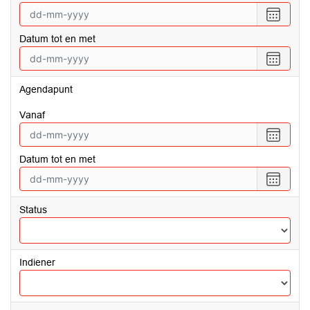
Selecte
een
Datum tot en met
datum
vanaf
Selecte
een
datum
Agendapunt
tot
en
vanaf
met
Selecte
een
Datum tot en met
datum
vanaf
Selecte
een
datum
Status
tot
en
met
Indiener