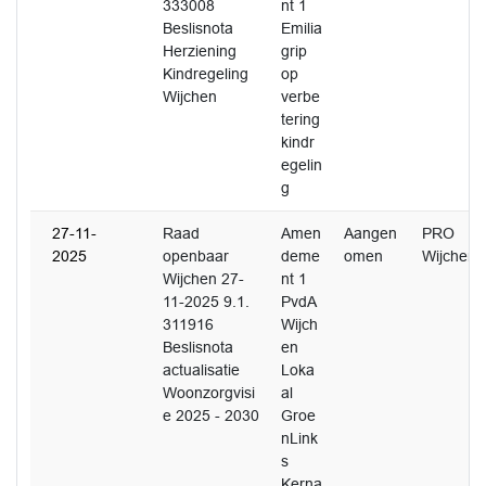
333008
nt 1
Beslisnota
Emilia
Herziening
grip
Kindregeling
op
Wijchen
verbe
tering
kindr
egelin
g
27-11-
Raad
Amen
Aangen
PRO
2025
openbaar
deme
omen
Wijchen
Wijchen 27-
nt 1
11-2025 9.1.
PvdA
311916
Wijch
Beslisnota
en
actualisatie
Loka
Woonzorgvisi
al
e 2025 - 2030
Groe
nLink
s
Kerna