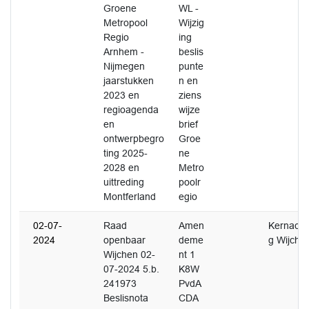
Groene
WL -
Metropool
Wijzig
Regio
ing
Arnhem -
beslis
Nijmegen
punte
jaarstukken
n en
2023 en
ziens
regioagenda
wijze
en
brief
ontwerpbegro
Groe
ting 2025-
ne
2028 en
Metro
uittreding
poolr
Montferland
egio
02-07-
Raad
Amen
Kernacht
2024
openbaar
deme
g Wijche
Wijchen 02-
nt 1
07-2024 5.b.
K8W
241973
PvdA
Beslisnota
CDA