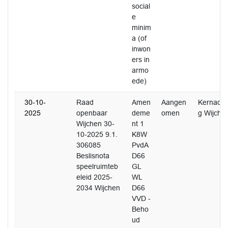
social
e
minim
a (of
inwon
ers in
armo
ede)
30-10-
Raad
Amen
Aangen
Kernacht
2025
openbaar
deme
omen
g Wijche
Wijchen 30-
nt 1
10-2025 9.1.
K8W
306085
PvdA
Beslisnota
D66
speelruimteb
GL
eleid 2025-
WL
2034 Wijchen
D66
VVD -
Beho
ud