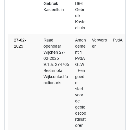
Gebruik
D66
Kasteeltuin
Gebr
uik
Kaste
eltuin
27-02-
Raad
Amen
Verworp
PvdA
2025
openbaar
deme
en
Wijchen 27-
nt 1
02-2025
PvdA
9.1.a. 274705
GLW
Beslisnota
- Een
Wijkcontactfu
goed
nctionaris
e
start
voor
de
gebie
dscoö
rdinat
oren