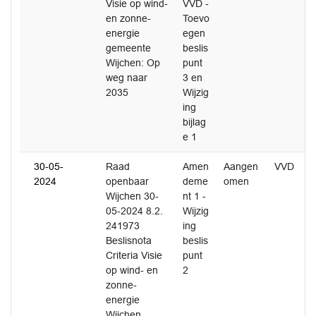
Visie op wind-
VVD -
en zonne-
Toevo
energie
egen
gemeente
beslis
Wijchen: Op
punt
weg naar
3 en
2035
Wijzig
ing
bijlag
e 1
30-05-
Raad
Amen
Aangen
VVD
2024
openbaar
deme
omen
Wijchen 30-
nt 1 -
05-2024 8.2.
Wijzig
241973
ing
Beslisnota
beslis
Criteria Visie
punt
op wind- en
2
zonne-
energie
Wijchen