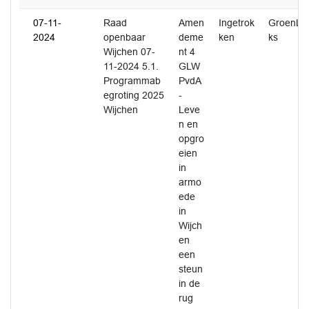
07-11-
Raad
Amen
Ingetrok
GroenLin
2024
openbaar
deme
ken
ks
Wijchen 07-
nt 4
11-2024 5.1.
GLW
Programmab
PvdA
egroting 2025
-
Wijchen
Leve
n en
opgro
eien
in
armo
ede
in
Wijch
en
een
steun
in de
rug