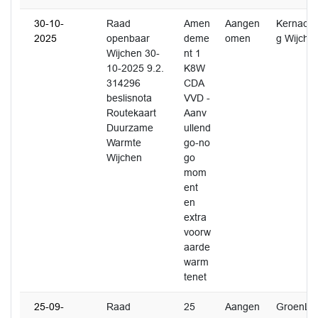
30-10-
Raad
Amen
Aangen
Kernacht
2025
openbaar
deme
omen
g Wijche
Wijchen 30-
nt 1
10-2025 9.2.
K8W
314296
CDA
beslisnota
VVD -
Routekaart
Aanv
Duurzame
ullend
Warmte
go-no
Wijchen
go
mom
ent
en
extra
voorw
aarde
warm
tenet
25-09-
Raad
25
Aangen
GroenLin