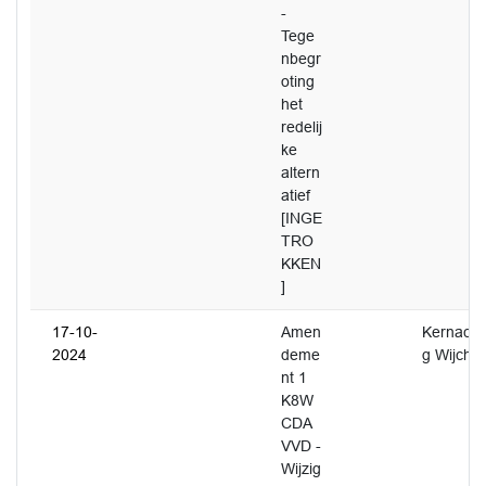
-
Tege
nbegr
oting
het
redelij
ke
altern
atief
[INGE
TRO
KKEN
]
17-10-
Amen
Kernacht
2024
deme
g Wijche
nt 1
K8W
CDA
VVD -
Wijzig