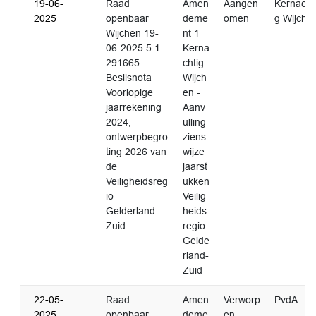
19-06-
Raad
Amen
Aangen
Kernacht
2025
openbaar
deme
omen
g Wijche
Wijchen 19-
nt 1
06-2025 5.1.
Kerna
291665
chtig
Beslisnota
Wijch
Voorlopige
en -
jaarrekening
Aanv
2024,
ulling
ontwerpbegro
ziens
ting 2026 van
wijze
de
jaarst
Veiligheidsreg
ukken
io
Veilig
Gelderland-
heids
Zuid
regio
Gelde
rland-
Zuid
22-05-
Raad
Amen
Verworp
PvdA
2025
openbaar
deme
en