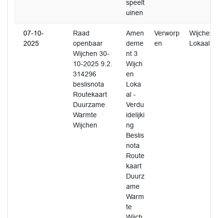
speelt
uinen
07-10-
Raad
Amen
Verworp
Wijchen
2025
openbaar
deme
en
Lokaal
Wijchen 30-
nt 3
10-2025 9.2.
Wijch
314296
en
beslisnota
Loka
Routekaart
al -
Duurzame
Verdu
Warmte
idelijki
Wijchen
ng
Beslis
nota
Route
kaart
Duurz
ame
Warm
te
Wijch