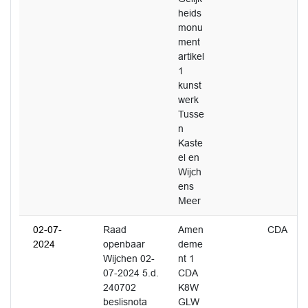
heids
monu
ment
artikel
1
kunst
werk
Tusse
n
Kaste
el en
Wijch
ens
Meer
02-07-
Raad
Amen
CDA
2024
openbaar
deme
Wijchen 02-
nt 1
07-2024 5.d.
CDA
240702
K8W
beslisnota
GLW