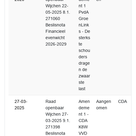
Wijchen 22-
nt 1
05-2025 8.1.
PvdA
271060
Groe
Beslisnota
nLink
Financieel
s - De
evenwicht
sterks
2026-2029
te
schou
ders
drage
n de
zwaar
ste
last
27-03-
Raad
Amen
Aangen
CDA
2025
openbaar
deme
omen
Wijchen 27-
nt 1 -
03-2025 9.1.
CDA
271398
K8W
Beslisnota
VVD