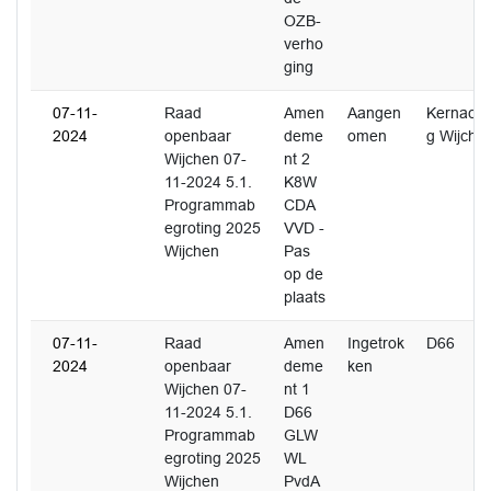
OZB-
verho
ging
07-11-
Raad
Amen
Aangen
Kernacht
2024
openbaar
deme
omen
g Wijche
Wijchen 07-
nt 2
11-2024 5.1.
K8W
Programmab
CDA
egroting 2025
VVD -
Wijchen
Pas
op de
plaats
07-11-
Raad
Amen
Ingetrok
D66
2024
openbaar
deme
ken
Wijchen 07-
nt 1
11-2024 5.1.
D66
Programmab
GLW
egroting 2025
WL
Wijchen
PvdA