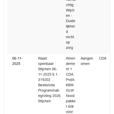
chtig
Wijch
en -
Duide
lijkhei
d
recht
op
zorg
06-11-
Raad
Amen
Aangen
CDA
2025
openbaar
deme
omen
Wijchen 06-
nt 1
11-2025 6.1.
CDA
319202
PvdA
Beslisnota
K8W
Programmab
GLW
egroting 2026
Nood
Wijchen
pakke
t óók
voor