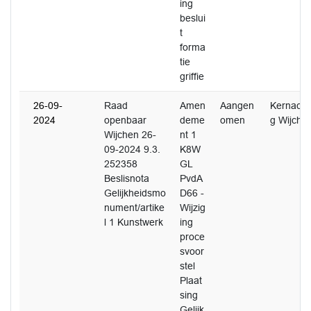
ing
beslui
t
forma
tie
griffie
26-09-
Raad
Amen
Aangen
Kernacht
2024
openbaar
deme
omen
g Wijche
Wijchen 26-
nt 1
09-2024 9.3.
K8W
252358
GL
Beslisnota
PvdA
Gelijkheidsmo
D66 -
nument/artike
Wijzig
l 1 Kunstwerk
ing
proce
svoor
stel
Plaat
sing
Gelijk