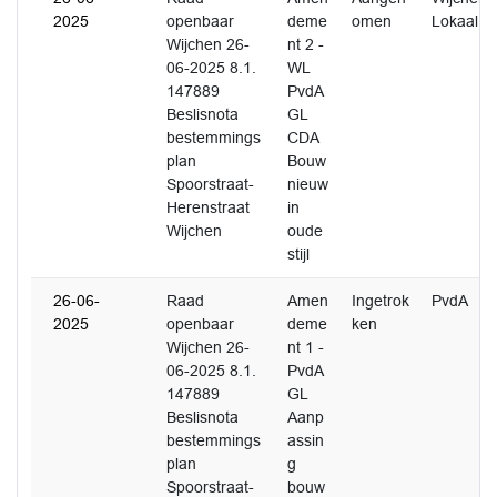
2025
openbaar
deme
omen
Lokaal
Wijchen 26-
nt 2 -
06-2025 8.1.
WL
147889
PvdA
Beslisnota
GL
bestemmings
CDA
plan
Bouw
Spoorstraat-
nieuw
Herenstraat
in
Wijchen
oude
stijl
26-06-
Raad
Amen
Ingetrok
PvdA
2025
openbaar
deme
ken
Wijchen 26-
nt 1 -
06-2025 8.1.
PvdA
147889
GL
Beslisnota
Aanp
bestemmings
assin
plan
g
Spoorstraat-
bouw