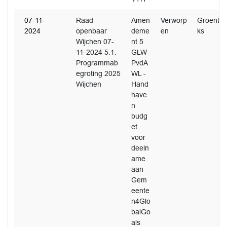
07-11-
Raad
Amen
Verworp
GroenLin
2024
openbaar
deme
en
ks
Wijchen 07-
nt 5
11-2024 5.1.
GLW
Programmab
PvdA
egroting 2025
WL -
Wijchen
Hand
have
n
budg
et
voor
deeln
ame
aan
Gem
eente
n4Glo
balGo
als