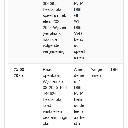
306085
PvdA
Beslisnota
D66
speelruimteb
GL
eleid 2025-
WL
2034 Wijchen
D66
[verplaats
VVD
naar de
beho
volgende
ud
vergadering]
speelt
uinen
25-09-
Raad
Amen
Aangen
D66
2025
openbaar
deme
omen
Wijchen 25-
nt 1 -
09-2025 10.1.
D66
146826
PvdA
Beslisnota
Beho
raad
ud de
vaststellen
leefb
bestemmings
aarhe
plan
id in