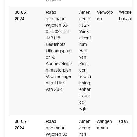
30-05-
Raad
Amen
Verworp
Wijchen
2024
openbaar
deme
en
Lokaal
Wijchen 30-
nt 2 -
05-2024 8.1.
Wink
143118
elcent
Beslisnota
rum
Uitgangspunt
Hart
en &
van
Aanbevelinge
Zuid,
n masterplan
een
Voorzieninge
voorzi
nhart Hart
ening
van Zuid
enhar
t voor
de
wijk
30-05-
Raad
Amen
Aangen
CDA
2024
openbaar
deme
omen
Wijchen 30-
nt 1 -