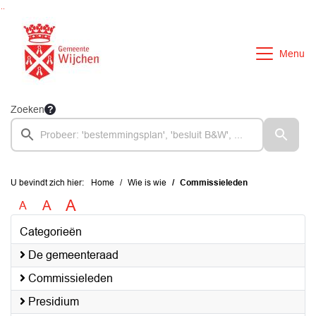
Ga naar de inhoud van deze pagina
Ga naar het zoeken
Ga naar het menu
Menu
Zoeken
U bevindt zich hier:
Home
Wie is wie
Commissieleden
A
A
A
Categorieën
De gemeenteraad
Commissieleden
Presidium