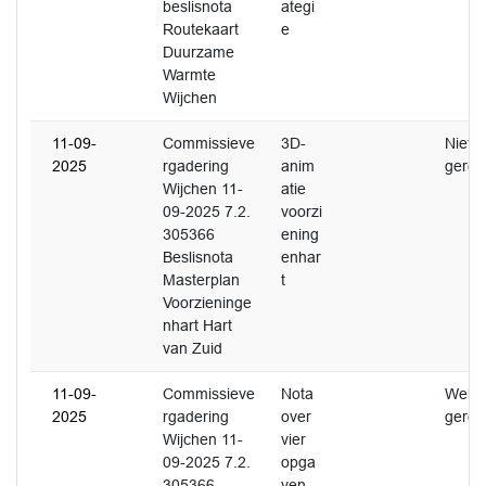
beslisnota
ategi
Routekaart
e
Duurzame
Warmte
Wijchen
11-09-
Commissieve
3D-
Niet
2025
rgadering
anim
gerea
Wijchen 11-
atie
09-2025 7.2.
voorzi
305366
ening
Beslisnota
enhar
Masterplan
t
Voorzieninge
nhart Hart
van Zuid
11-09-
Commissieve
Nota
Wel
2025
rgadering
over
gerea
Wijchen 11-
vier
09-2025 7.2.
opga
305366
ven