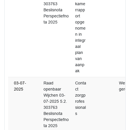
303763
kame
Beslisnota
rrapp
Perspectiefno
ort
ta 2025
opge
nome
n in
integr
aal
plan
van
aanp
ak
03-07-
Raad
Conta
Wel
2025
openbaar
ct
gerea
Wijchen 03-
zorgp
07-2025 5.2.
rofes
303763
sional
Beslisnota
s
Perspectiefno
ta 2025