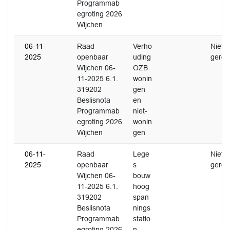
Programmab
egroting 2026
Wijchen
06-11-
Raad
Verho
Niet
2025
openbaar
uding
gerea
Wijchen 06-
OZB
11-2025 6.1.
wonin
319202
gen
Beslisnota
en
Programmab
niet-
egroting 2026
wonin
Wijchen
gen
06-11-
Raad
Lege
Niet
2025
openbaar
s
gerea
Wijchen 06-
bouw
11-2025 6.1.
hoog
319202
span
Beslisnota
nings
Programmab
statio
egroting 2026
n