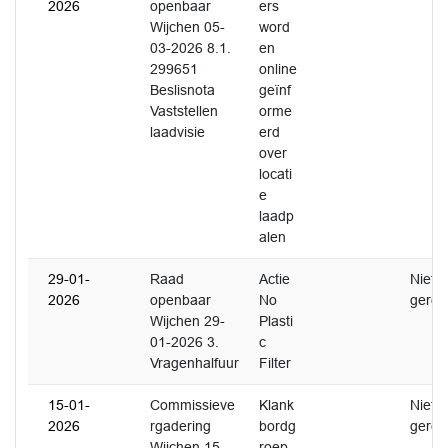
2026
openbaar
ers
Wijchen 05-
word
03-2026 8.1.
en
299651
online
Beslisnota
geïnf
Vaststellen
orme
laadvisie
erd
over
locati
e
laadp
alen
29-01-
Raad
Actie
Niet
2026
openbaar
No
gerea
Wijchen 29-
Plasti
01-2026 3.
c
Vragenhalfuur
Filter
15-01-
Commissieve
Klank
Niet
2026
rgadering
bordg
gerea
Wijchen 15-
roep