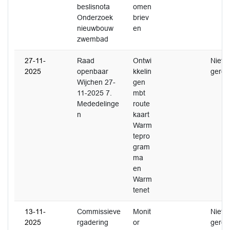
beslisnota
omen
Onderzoek
briev
nieuwbouw
en
zwembad
27-11-
Raad
Ontwi
Niet
2025
openbaar
kkelin
gerea
Wijchen 27-
gen
11-2025 7.
mbt
Mededelinge
route
n
kaart
Warm
tepro
gram
ma
en
Warm
tenet
13-11-
Commissieve
Monit
Niet
2025
rgadering
or
gerea