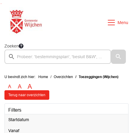
Ga naar de inhoud van deze pagina
Ga naar het zoeken
Ga naar het menu
Menu
Zoeken
U bevindt zich hier:
Home
Overzichten
Toezeggingen (Wijchen)
A
A
A
Terug naar overzichten
Filters
Startdatum
vanaf