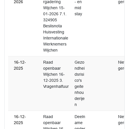
2026
rgadering
- en
gerea
Wijchen 15-
mid
01-2026 7.1.
stay
324905
Beslisnota
Huisvesting
Internationale
Werknemers
Wijchen
16-12-
Raad
Gezo
Niet
2025
openbaar
ndhei
gerea
Wijchen 16-
dsrisi
12-2025 3.
co's
Vragenhalfuur
geite
nhou
derije
n
16-12-
Raad
Deeln
Niet
2025
openbaar
ame
gerea
Wijchen 16-
onder