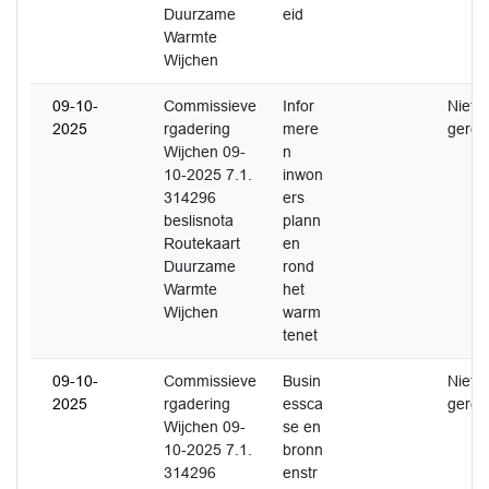
Duurzame
eid
Warmte
Wijchen
09-10-
Commissieve
Infor
Niet
2025
rgadering
mere
gerea
Wijchen 09-
n
10-2025 7.1.
inwon
314296
ers
beslisnota
plann
Routekaart
en
Duurzame
rond
Warmte
het
Wijchen
warm
tenet
09-10-
Commissieve
Busin
Niet
2025
rgadering
essca
gerea
Wijchen 09-
se en
10-2025 7.1.
bronn
314296
enstr