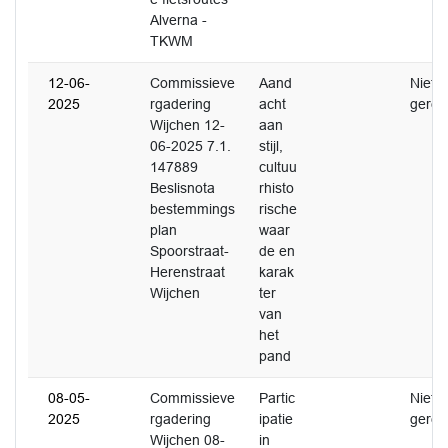
Alverna -
TKWM
12-06-
Commissieve
Aand
Niet
2025
rgadering
acht
gerea
Wijchen 12-
aan
06-2025 7.1.
stijl,
147889
cultuu
Beslisnota
rhisto
bestemmings
rische
plan
waar
Spoorstraat-
de en
Herenstraat
karak
Wijchen
ter
van
het
pand
08-05-
Commissieve
Partic
Niet
2025
rgadering
ipatie
gerea
Wijchen 08-
in