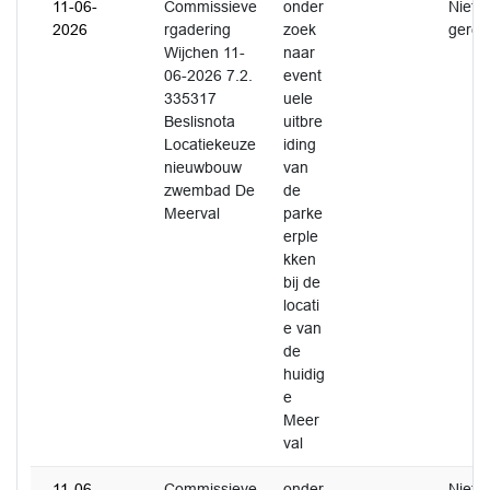
11-06-
Commissieve
onder
Niet
2026
rgadering
zoek
gerea
Wijchen 11-
naar
06-2026 7.2.
event
335317
uele
Beslisnota
uitbre
Locatiekeuze
iding
nieuwbouw
van
zwembad De
de
Meerval
parke
erple
kken
bij de
locati
e van
de
huidig
e
Meer
val
11-06-
Commissieve
onder
Niet