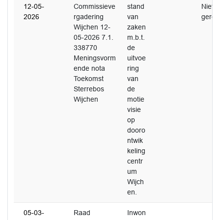
12-05-
Commissieve
stand
Niet
2026
rgadering
van
gerea
Wijchen 12-
zaken
05-2026 7.1.
m.b.t.
338770
de
Meningsvorm
uitvoe
ende nota
ring
Toekomst
van
Sterrebos
de
Wijchen
motie
visie
op
dooro
ntwik
keling
centr
um
Wijch
en.
05-03-
Raad
Inwon