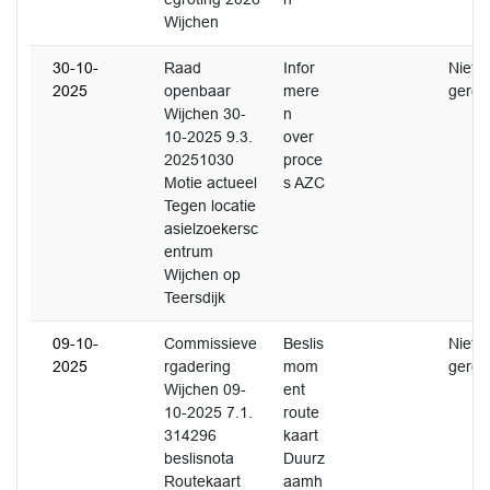
Wijchen
30-10-
Raad
Infor
Niet
2025
openbaar
mere
gerea
Wijchen 30-
n
10-2025 9.3.
over
20251030
proce
Motie actueel
s AZC
Tegen locatie
asielzoekersc
entrum
Wijchen op
Teersdijk
09-10-
Commissieve
Beslis
Niet
2025
rgadering
mom
gerea
Wijchen 09-
ent
10-2025 7.1.
route
314296
kaart
beslisnota
Duurz
Routekaart
aamh