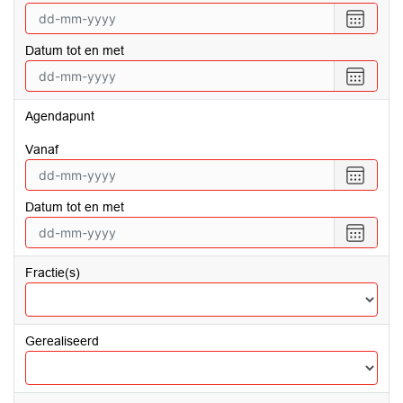
Selecte
een
Datum tot en met
datum
vanaf
Selecte
een
datum
Agendapunt
tot
en
vanaf
met
Selecte
een
Datum tot en met
datum
vanaf
Selecte
een
datum
Fractie(s)
tot
en
met
Gerealiseerd