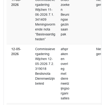
2026
rgadering
zoeke
gerea
Wijchen 11-
n
06-2026 7.1.
Beuni
341409
ngse
Meningsvorm
gezin
ende nota
saan
“Basisvaardig
pak
heden”
12-05-
Commissieve
afspr
Niet
2026
rgadering
aken
gerea
Wijchen 12-
en
05-2026 7.2.
overl
319018
eg
Beslisnota
met
Dierenwelzijn
diere
beleid
nwelz
ijngso
rgani
saties