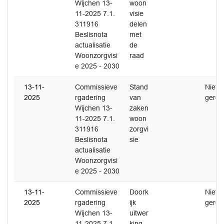
Wijchen 13-
woon
11-2025 7.1.
visie
311916
delen
Beslisnota
met
actualisatie
de
Woonzorgvisi
raad
e 2025 - 2030
13-11-
Commissieve
Stand
Niet
2025
rgadering
van
gerea
Wijchen 13-
zaken
11-2025 7.1.
woon
311916
zorgvi
Beslisnota
sie
actualisatie
Woonzorgvisi
e 2025 - 2030
13-11-
Commissieve
Doork
Niet
2025
rgadering
ijk
gerea
Wijchen 13-
uitwer
11-2025 7.1.
king