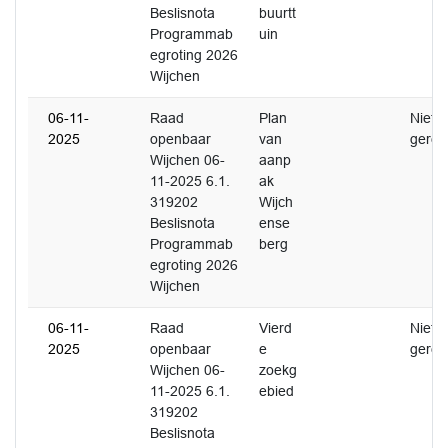
Beslisnota
buurtt
Programmab
uin
egroting 2026
Wijchen
06-11-
Raad
Plan
Niet
2025
openbaar
van
gerea
Wijchen 06-
aanp
11-2025 6.1.
ak
319202
Wijch
Beslisnota
ense
Programmab
berg
egroting 2026
Wijchen
06-11-
Raad
Vierd
Niet
2025
openbaar
e
gerea
Wijchen 06-
zoekg
11-2025 6.1.
ebied
319202
Beslisnota