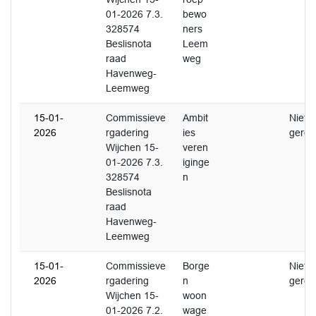
01-2026 7.3.
bewo
328574
ners
Beslisnota
Leem
raad
weg
Havenweg-
Leemweg
15-01-
Commissieve
Ambit
Niet
2026
rgadering
ies
gerea
Wijchen 15-
veren
01-2026 7.3.
iginge
328574
n
Beslisnota
raad
Havenweg-
Leemweg
15-01-
Commissieve
Borge
Niet
2026
rgadering
n
gerea
Wijchen 15-
woon
01-2026 7.2.
wage