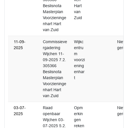
Beslisnota
Hart
Masterplan
van
Voorzieninge
Zuid
nhart Hart
van Zuid
11-09-
Commissieve
Wijkc
Niet
2025
rgadering
entru
gerea
Wijchen 11-
m
09-2025 7.2.
voorzi
305366
ening
Beslisnota
enhar
Masterplan
t
Voorzieninge
nhart Hart
van Zuid
03-07-
Raad
Opm
Niet
2025
openbaar
erkin
gerea
Wijchen 03-
gen
07-2025 5.2.
reken