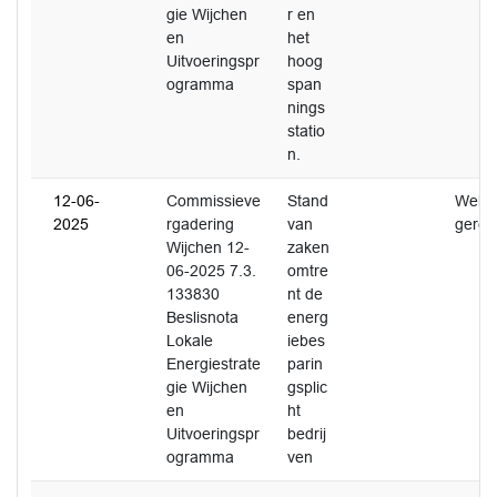
gie Wijchen
r en
en
het
Uitvoeringspr
hoog
ogramma
span
nings
statio
n.
12-06-
Commissieve
Stand
Wel
2025
rgadering
van
gerea
Wijchen 12-
zaken
06-2025 7.3.
omtre
133830
nt de
Beslisnota
energ
Lokale
iebes
Energiestrate
parin
gie Wijchen
gsplic
en
ht
Uitvoeringspr
bedrij
ogramma
ven