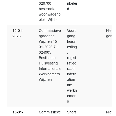
320700
nbelei
beslisnota
d
woonwagenb
eleid Wijchen
15-01-
Commissieve
Voort
Niet
2026
rgadering
gang
gerea
Wijchen 15-
huisv
01-2026 7.1.
esting
324905
,
Beslisnota
regist
Huisvesting
ratieg
Internationale
raad,
Werknemers
intern
Wijchen
ation
ale
werkn
emer
s
15-01-
Commissieve
Short
Niet