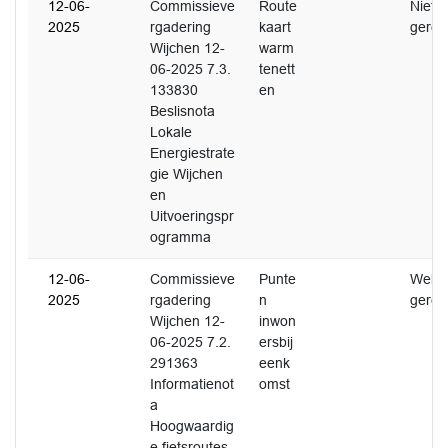
12-06-
Commissieve
Route
Niet
2025
rgadering
kaart
gerea
Wijchen 12-
warm
06-2025 7.3.
tenett
133830
en
Beslisnota
Lokale
Energiestrate
gie Wijchen
en
Uitvoeringspr
ogramma
12-06-
Commissieve
Punte
Wel
2025
rgadering
n
gerea
Wijchen 12-
inwon
06-2025 7.2.
ersbij
291363
eenk
Informatienot
omst
a
Hoogwaardig
e fietsroutes