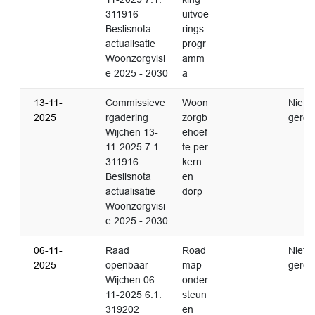
311916
uitvoe
Beslisnota
rings
actualisatie
progr
Woonzorgvisi
amm
e 2025 - 2030
a
13-11-
Commissieve
Woon
Niet
2025
rgadering
zorgb
gerea
Wijchen 13-
ehoef
11-2025 7.1.
te per
311916
kern
Beslisnota
en
actualisatie
dorp
Woonzorgvisi
e 2025 - 2030
06-11-
Raad
Road
Niet
2025
openbaar
map
gerea
Wijchen 06-
onder
11-2025 6.1.
steun
319202
en