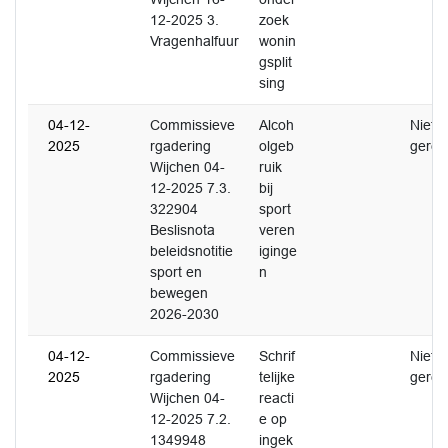
12-2025 3.
zoek
Vragenhalfuur
wonin
gsplit
sing
04-12-
Commissieve
Alcoh
Niet
2025
rgadering
olgeb
gerea
Wijchen 04-
ruik
12-2025 7.3.
bij
322904
sport
Beslisnota
veren
beleidsnotitie
iginge
sport en
n
bewegen
2026-2030
04-12-
Commissieve
Schrif
Niet
2025
rgadering
telijke
gerea
Wijchen 04-
reacti
12-2025 7.2.
e op
1349948
ingek