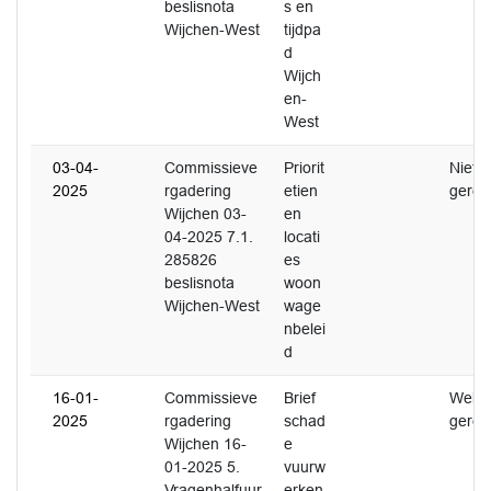
beslisnota
s en
Wijchen-West
tijdpa
d
Wijch
en-
West
03-04-
Commissieve
Priorit
Niet
2025
rgadering
etien
gerea
Wijchen 03-
en
04-2025 7.1.
locati
285826
es
beslisnota
woon
Wijchen-West
wage
nbelei
d
16-01-
Commissieve
Brief
Wel
2025
rgadering
schad
gerea
Wijchen 16-
e
01-2025 5.
vuurw
Vragenhalfuur
erken