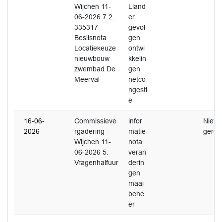
Wijchen 11-
Liand
06-2026 7.2.
er
335317
gevol
Beslisnota
gen
Locatiekeuze
ontwi
nieuwbouw
kkelin
zwembad De
gen
Meerval
netco
ngesti
e
16-06-
Commissieve
infor
Niet
2026
rgadering
matie
gerea
Wijchen 11-
nota
06-2026 5.
veran
Vragenhalfuur
derin
gen
maai
behe
er