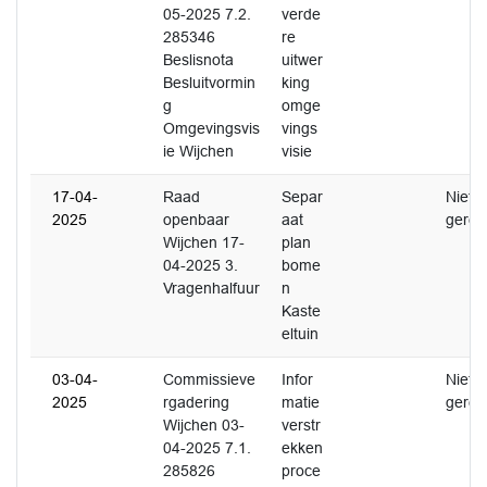
05-2025 7.2.
verde
285346
re
Beslisnota
uitwer
Besluitvormin
king
g
omge
Omgevingsvis
vings
ie Wijchen
visie
17-04-
Raad
Separ
Niet
2025
openbaar
aat
gerea
Wijchen 17-
plan
04-2025 3.
bome
Vragenhalfuur
n
Kaste
eltuin
03-04-
Commissieve
Infor
Niet
2025
rgadering
matie
gerea
Wijchen 03-
verstr
04-2025 7.1.
ekken
285826
proce