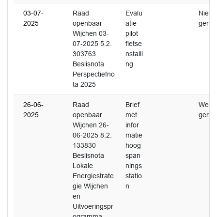
03-07-
Raad
Evalu
Niet
2025
openbaar
atie
gerea
Wijchen 03-
pilot
07-2025 5.2.
fietse
303763
nstalli
Beslisnota
ng
Perspectiefno
ta 2025
26-06-
Raad
Brief
Wel
2025
openbaar
met
gerea
Wijchen 26-
infor
06-2025 8.2.
matie
133830
hoog
Beslisnota
span
Lokale
nings
Energiestrate
statio
gie Wijchen
n
en
Uitvoeringspr
ogramma