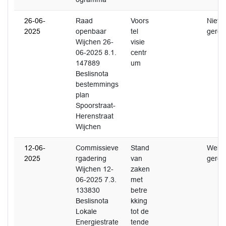
26-06-
Raad
Voors
Niet
2025
openbaar
tel
gerea
Wijchen 26-
visie
06-2025 8.1.
centr
147889
um
Beslisnota
bestemmings
plan
Spoorstraat-
Herenstraat
Wijchen
12-06-
Commissieve
Stand
Wel
2025
rgadering
van
gerea
Wijchen 12-
zaken
06-2025 7.3.
met
133830
betre
Beslisnota
kking
Lokale
tot de
Energiestrate
tende