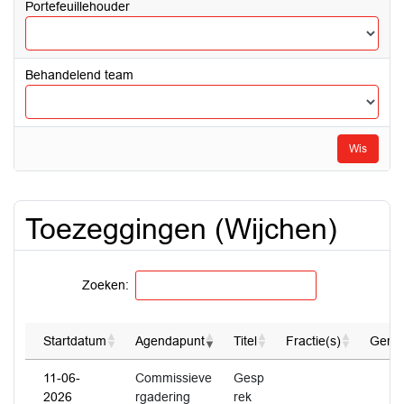
Portefeuillehouder
Behandelend team
Wis
Toezeggingen (Wijchen)
Zoeken:
Startdatum
Agendapunt
Titel
Fractie(s)
Gerea
11-06-
Commissieve
Gesp
2026
rgadering
rek