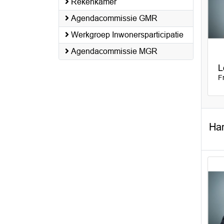
Rekenkamer
Agendacommissie GMR
Werkgroep Inwonersparticipatie
Agendacommissie MGR
L
F
Har