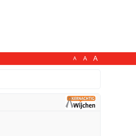
A
A
A