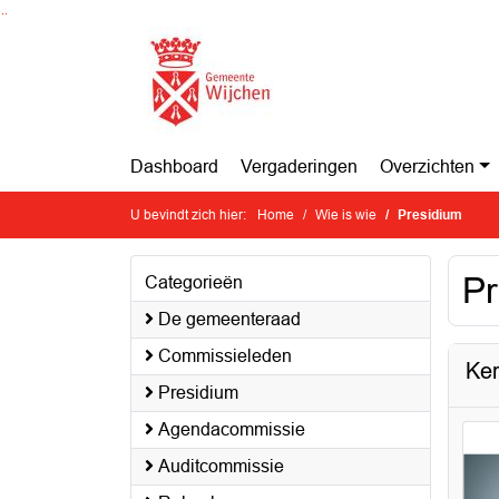
Ga naar de inhoud van deze pagina
Ga naar het zoeken
Ga naar het menu
Dashboard
Vergaderingen
Overzichten
U bevindt zich hier:
Home
Wie is wie
Presidium
Pr
Categorieën
De gemeenteraad
Commissieleden
Ker
Presidium
Agendacommissie
Auditcommissie