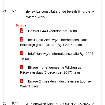
6.13
zienswijze consultatieronde beleidslijn grote
rivieren 2025
Bijlagen
Dossier 6440 voorblad.pdf
27 KB
beslisnota Zienswijze internetconsultatie
Beleidslijn grote rivieren (Bgr) 2025
87 KB
brief zienswijze internetconsultatie Bgr 2025
94 KB
Bijlage 1 brief gemeente Wijchen aan
Rijkswaterstaat (5 december 2017)
2 MB
Bijlage 2 - beelden industrieterrein Loonse
Waard
3 MB
6.14
W: Zienswijze Kadernota ODRN 2025/2026