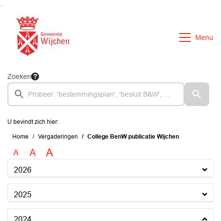
Ga naar de inhoud van deze pagina
Ga naar het zoeken
Ga naar het menu
Menu
Zoeken
U bevindt zich hier:
Home
Vergaderingen
College BenW publicatie Wijchen
A
A
A
2026
2025
2024