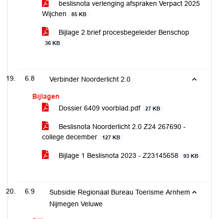
beslisnota verlenging afspraken Verpact 2025
Wijchen
85 KB
Bijlage 2 brief procesbegeleider Benschop
36 KB
6.8
Verbinder Noorderlicht 2.0
Bijlagen
Dossier 6409 voorblad.pdf
27 KB
Beslisnota Noorderlicht 2.0 Z24 267690 -
college december
127 KB
Bijlage 1 Beslisnota 2023 - Z23145658
93 KB
6.9
Subsidie Regionaal Bureau Toerisme Arnhem
Nijmegen Veluwe