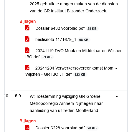
2025 gebruik te mogen maken van de diensten
van de GR Instituut Bijzonder Onderzoek.
Bijlagen
Dossier 6432 voorblad.pdf
28 KB
beslisnota 1171679_1
98 KB
20241119 DVO Mook en Middelaar en Wijchen
IBO def
53 KB
20241204 Verwerkersovereenkomst Momi -
Wijchen - GR IBO JH def
123 KB
5.9
W: Toestemming wijziging GR Groene
Metropoolregio Arnhem-Nijmegen naar
aanleiding van uittreden Montferland
Bijlagen
Dossier 6228 voorblad.pdf
28 KB