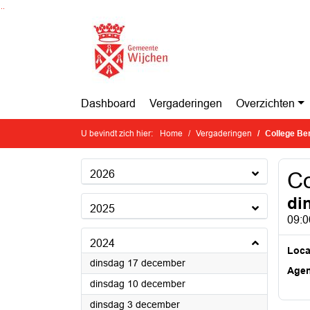
Ga naar de inhoud van deze pagina
Ga naar het zoeken
Ga naar het menu
Dashboard
Vergaderingen
Overzichten
U bevindt zich hier:
Home
Vergaderingen
College Be
2026
Co
di
2025
09:0
2024
Loca
2024
dinsdag 17 december
Age
2024
dinsdag 10 december
2024
dinsdag 3 december