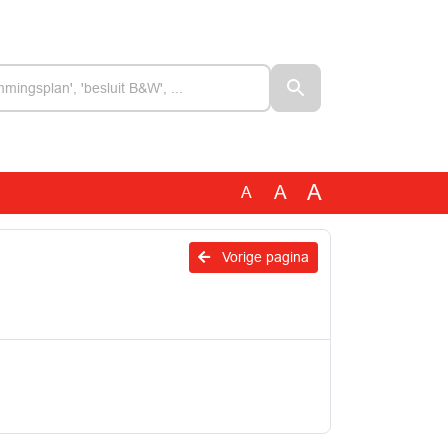
A
A
A
Vorige pagina