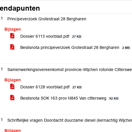
endapunten
.1
Principeverzoek Grotestraat 28 Bergharen
Bijlagen
Dossier 6113 voorblad.pdf
27 KB
Beslisnota principeverzoek Grotestraat 28 Bergharen
2 MB
.1
Samenwerkingsovereenkomst provincie-Wijchen rotonde Cittersw
Bijlagen
Dossier 6128 voorblad.pdf
27 KB
Beslisnota SOK 163 prov N845 Van cittersweg
92 KB
.1
Schriftelijke vragen Doordacht duurzame diesel (kernachtig Wijche
Bijlagen