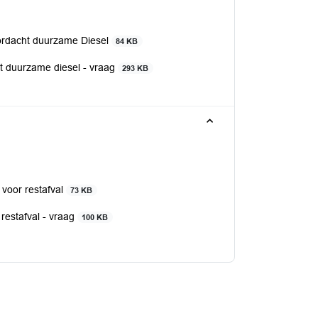
oordacht duurzame Diesel
84 KB
ht duurzame diesel - vraag
293 KB
 voor restafval
73 KB
 restafval - vraag
100 KB