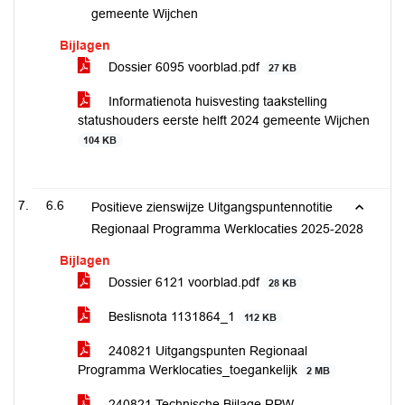
gemeente Wijchen
Bijlagen
Dossier 6095 voorblad.pdf
27 KB
Informatienota huisvesting taakstelling
statushouders eerste helft 2024 gemeente Wijchen
104 KB
6.6
Positieve zienswijze Uitgangspuntennotitie
Regionaal Programma Werklocaties 2025-2028
Bijlagen
Dossier 6121 voorblad.pdf
28 KB
Beslisnota 1131864_1
112 KB
240821 Uitgangspunten Regionaal
Programma Werklocaties_toegankelijk
2 MB
240821 Technische Bijlage RPW