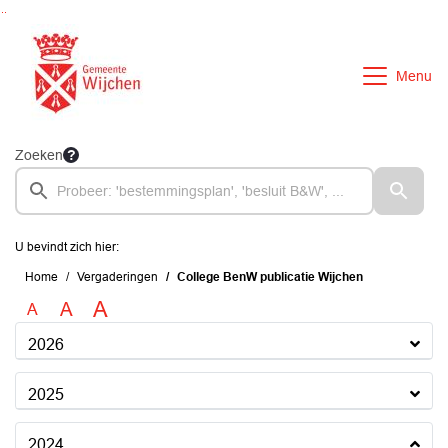
Ga naar de inhoud van deze pagina
Ga naar het zoeken
Ga naar het menu
Menu
Zoeken
U bevindt zich hier:
Home
Vergaderingen
College BenW publicatie Wijchen
A
A
A
2026
2025
2024