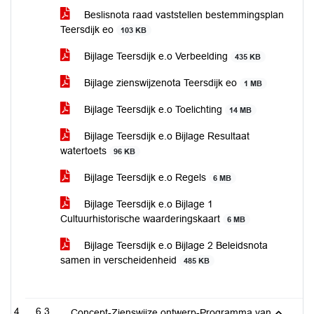
Beslisnota raad vaststellen bestemmingsplan
Teersdijk eo
103 KB
Bijlage Teersdijk e.o Verbeelding
435 KB
Bijlage zienswijzenota Teersdijk eo
1 MB
Bijlage Teersdijk e.o Toelichting
14 MB
Bijlage Teersdijk e.o Bijlage Resultaat
watertoets
96 KB
Bijlage Teersdijk e.o Regels
6 MB
Bijlage Teersdijk e.o Bijlage 1
Cultuurhistorische waarderingskaart
6 MB
Bijlage Teersdijk e.o Bijlage 2 Beleidsnota
samen in verscheidenheid
485 KB
6.3
Concept-Zienswijze ontwerp-Programma van