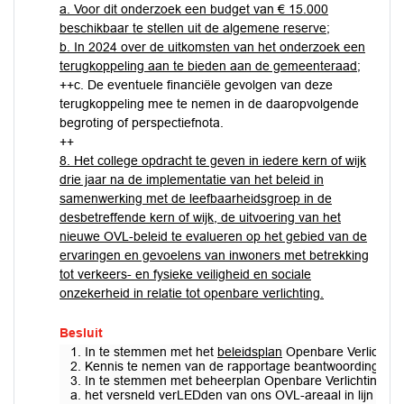
a. Voor dit onderzoek een budget van € 15.000
beschikbaar te stellen uit de algemene reserve;
b. In 2024 over de uitkomsten van het onderzoek een
terugkoppeling aan te bieden aan de gemeenteraad;
++c. De eventuele financiële gevolgen van deze
terugkoppeling mee te nemen in de daaropvolgende
begroting of perspectiefnota.
++
8. Het college opdracht te geven in iedere kern of wijk
drie jaar na de implementatie van het beleid in
samenwerking met de leefbaarheidsgroep in de
desbetreffende kern of wijk, de uitvoering van het
nieuwe OVL-beleid te evalueren op het gebied van de
ervaringen en gevoelens van inwoners met betrekking
tot verkeers- en fysieke veiligheid en sociale
onzekerheid in relatie tot openbare verlichting.
Besluit
1. In te stemmen met het
beleidsplan
Openbare Verlichting
2. Kennis te nemen van de rapportage beantwoording Ame
3. In te stemmen met beheerplan Openbare Verlichting 20
a. het versneld verLEDden van ons OVL-areaal in lijn met