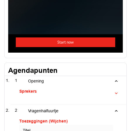
Agendapunten
1
Opening
Sprekers
2
Vragenhalfuurtje
Toezeggingen (Wijchen)
Titel