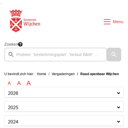
Ga naar de inhoud van deze pagina
Ga naar het zoeken
Ga naar het menu
Menu
Zoeken
U bevindt zich hier:
Home
Vergaderingen
Raad openbaar Wijchen
A
A
A
2026
2025
2024