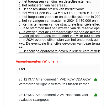
b. het toepassen van dim- en detectiesystemen;
c. het reduceren van het areaal.
4. Het beschikbaar stellen van krediet voor:
a. het verLEDden in 2024 € 1.699.800, 2025 € 900.000, i
b. het toepassen voor dim en detectiesystemen in 2024 €
c. het vervangen van masten in 2024 € 480.000 en in 202
5. Kennis te nemen van de structurele financiële effecten 
6. In te stemmen met het inzetten van de reserve openbar
7. In overleg met de Leefbaarheidsgroepen de alternatiev
a. Voor dit onderzoek een budget van € 15.000 beschikbaar
b. In 2024 over de uitkomsten van het onderzoek een ter
++c. De eventuele financiële gevolgen van deze terugkopp
++
8. Het college opdracht te geven in iedere kern of wijk dr
Amendementen (Wijchen)
Titel
23 121377 Amendement 1 VVD K8W CDA GLW
Verbeteren veiligheid fietsroutes tussen kernen
23 121377 Amendement 2 WL Noodzaak voor
evaluatie (aangepast)