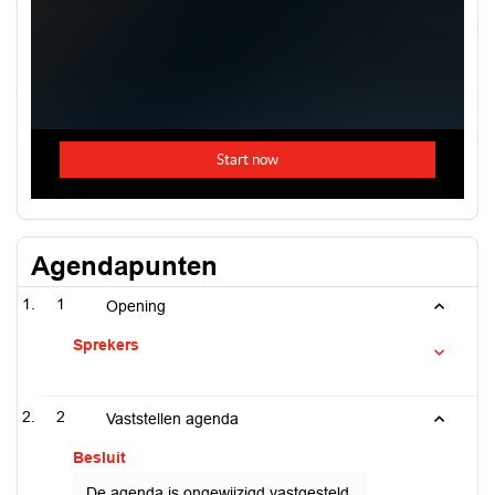
Agendapunten
1
Opening
Sprekers
2
Vaststellen agenda
Besluit
De agenda is ongewijzigd vastgesteld.