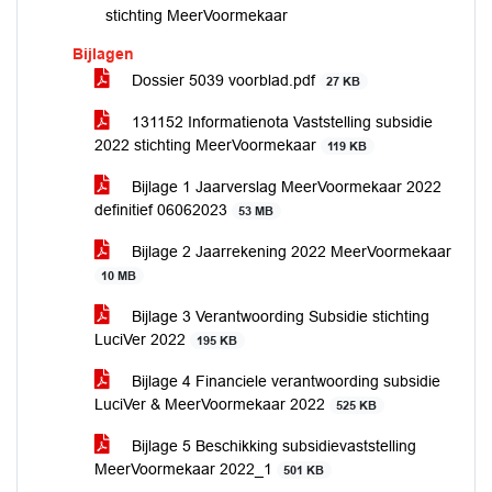
stichting MeerVoormekaar
Bijlagen
Dossier 5039 voorblad.pdf
27 KB
131152 Informatienota Vaststelling subsidie
2022 stichting MeerVoormekaar
119 KB
Bijlage 1 Jaarverslag MeerVoormekaar 2022
definitief 06062023
53 MB
Bijlage 2 Jaarrekening 2022 MeerVoormekaar
10 MB
Bijlage 3 Verantwoording Subsidie stichting
LuciVer 2022
195 KB
Bijlage 4 Financiele verantwoording subsidie
LuciVer & MeerVoormekaar 2022
525 KB
Bijlage 5 Beschikking subsidievaststelling
MeerVoormekaar 2022_1
501 KB