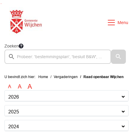
Ga naar de inhoud van deze pagina
Ga naar het zoeken
Ga naar het menu
Menu
Zoeken
U bevindt zich hier:
Home
Vergaderingen
Raad openbaar Wijchen
A
A
A
2026
2025
2024