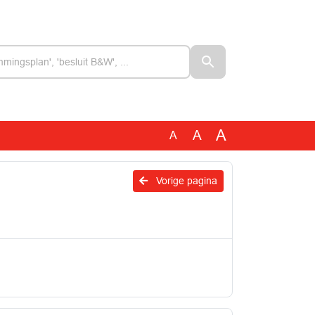
A
A
A
Vorige pagina