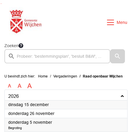
Ga naar de inhoud van deze pagina
Ga naar het zoeken
Ga naar het menu
Menu
Zoeken
U bevindt zich hier:
Home
Vergaderingen
Raad openbaar Wijchen
A
A
A
2026
2026
dinsdag 15 december
2026
donderdag 26 november
2026
donderdag 5 november
Begroting