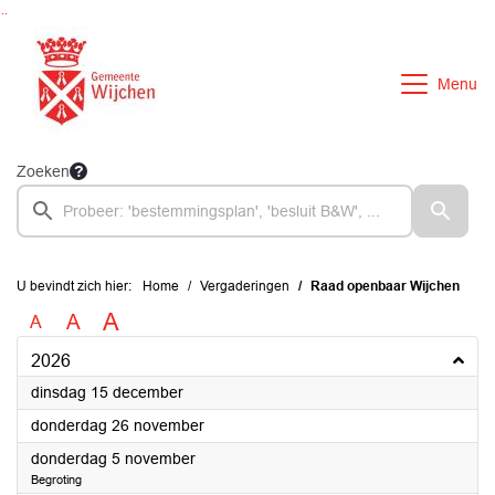
Ga naar de inhoud van deze pagina
Ga naar het zoeken
Ga naar het menu
Menu
Zoeken
U bevindt zich hier:
Home
Vergaderingen
Raad openbaar Wijchen
A
A
A
2026
2026
dinsdag 15 december
2026
donderdag 26 november
2026
donderdag 5 november
Begroting