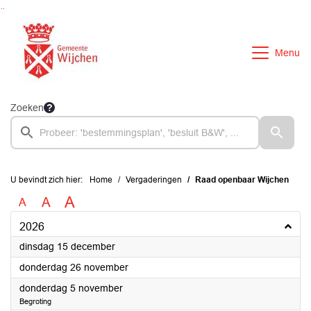
Ga naar de inhoud van deze pagina
Ga naar het zoeken
Ga naar het menu
Menu
Zoeken
U bevindt zich hier:
Home
Vergaderingen
Raad openbaar Wijchen
A
A
A
2026
2026
dinsdag 15 december
2026
donderdag 26 november
2026
donderdag 5 november
Begroting