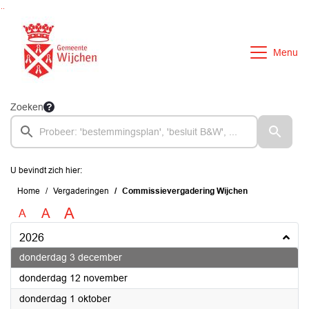
Ga naar de inhoud van deze pagina
Ga naar het zoeken
Ga naar het menu
Menu
Zoeken
U bevindt zich hier:
Home
Vergaderingen
Commissievergadering Wijchen
A
A
A
2026
2026
donderdag 3 december
2026
donderdag 12 november
2026
donderdag 1 oktober