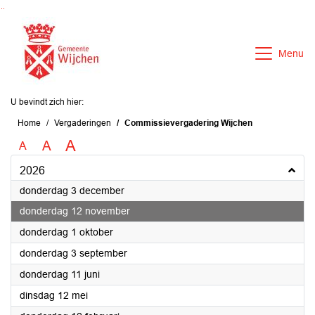
Ga naar de inhoud van deze pagina
Ga naar het zoeken
Ga naar het menu
Menu
U bevindt zich hier:
Home
Vergaderingen
Commissievergadering Wijchen
A
A
A
2026
2026
donderdag 3 december
2026
donderdag 12 november
2026
donderdag 1 oktober
2026
donderdag 3 september
2026
donderdag 11 juni
2026
dinsdag 12 mei