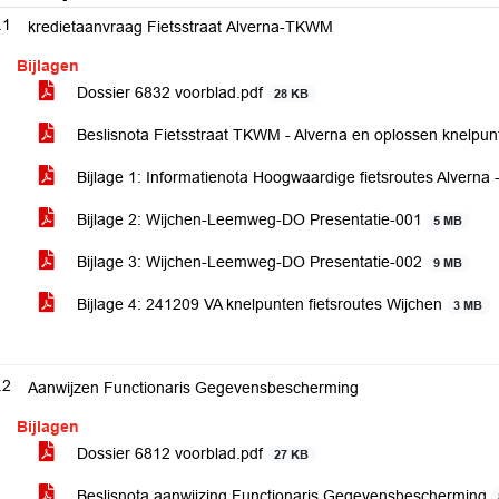
.1
kredietaanvraag Fietsstraat Alverna-TKWM
Bijlagen
Dossier 6832 voorblad.pdf
28 KB
Beslisnota Fietsstraat TKWM - Alverna en oplossen knelpun
Bijlage 1: Informatienota Hoogwaardige fietsroutes Alvern
Bijlage 2: Wijchen-Leemweg-DO Presentatie-001
5 MB
Bijlage 3: Wijchen-Leemweg-DO Presentatie-002
9 MB
Bijlage 4: 241209 VA knelpunten fietsroutes Wijchen
3 MB
.2
Aanwijzen Functionaris Gegevensbescherming
Bijlagen
Dossier 6812 voorblad.pdf
27 KB
Beslisnota aanwijzing Functionaris Gegevensbescherming