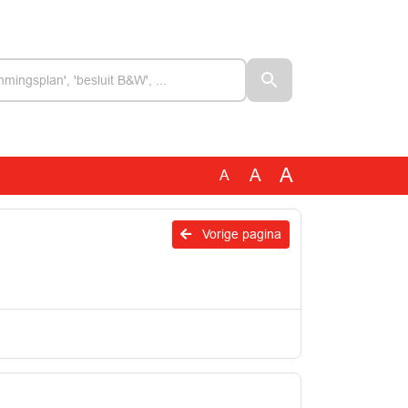
A
A
A
Vorige pagina