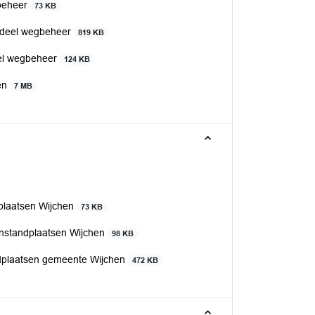
gbeheer
73 KB
erdeel wegbeheer
819 KB
eel wegbeheer
124 KB
en
7 MB
dplaatsen Wijchen
73 KB
genstandplaatsen Wijchen
98 KB
ndplaatsen gemeente Wijchen
472 KB