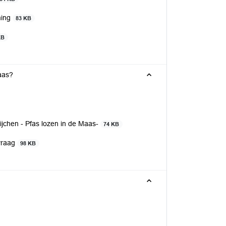
ming
83 KB
KB
aas?
ijchen - Pfas lozen in de Maas-
74 KB
 vraag
98 KB