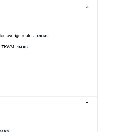
ten overige routes
120 KB
a - TKWM
114 KB
84 KB