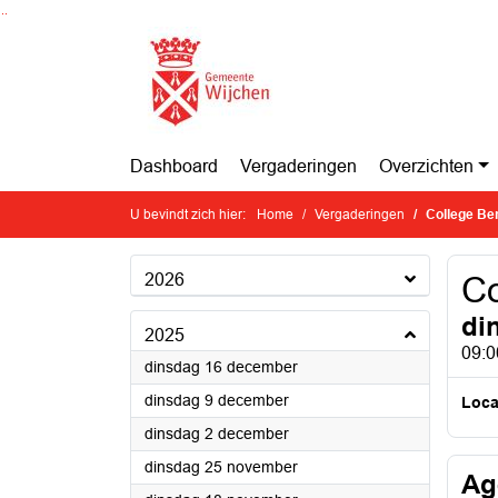
Ga naar de inhoud van deze pagina
Ga naar het zoeken
Ga naar het menu
Dashboard
Vergaderingen
Overzichten
U bevindt zich hier:
Home
Vergaderingen
College Be
2026
Co
di
2025
09:0
2025
dinsdag 16 december
2025
dinsdag 9 december
Loca
2025
dinsdag 2 december
2025
dinsdag 25 november
Ag