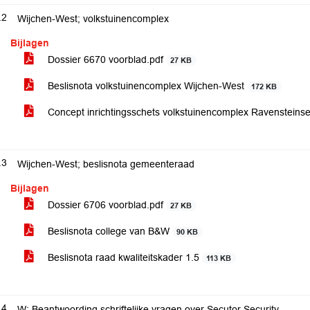
.2
Wijchen-West; volkstuinencomplex
Bijlagen
Dossier 6670 voorblad.pdf
27 KB
Beslisnota volkstuinencomplex Wijchen-West
172 KB
Concept inrichtingsschets volkstuinencomplex Ravenstei
.3
Wijchen-West; beslisnota gemeenteraad
Bijlagen
Dossier 6706 voorblad.pdf
27 KB
Beslisnota college van B&W
90 KB
Beslisnota raad kwaliteitskader 1.5
113 KB
.4
W: Beantwoording schriftelijke vragen over Secutor Security