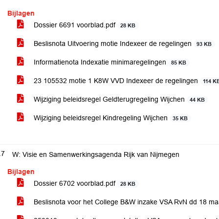
Bijlagen
Dossier 6691 voorblad.pdf
28 KB
Beslisnota Uitvoering motie Indexeer de regelingen
93 KB
Informatienota Indexatie minimaregelingen
85 KB
23 105532 motie 1 K8W VVD Indexeer de regelingen
114 K
Wijziging beleidsregel Geldterugregeling Wijchen
44 KB
Wijziging beleidsregel Kindregeling Wijchen
35 KB
.7
W: Visie en Samenwerkingsagenda Rijk van Nijmegen
Bijlagen
Dossier 6702 voorblad.pdf
28 KB
Beslisnota voor het College B&W inzake VSA RvN dd 18 m