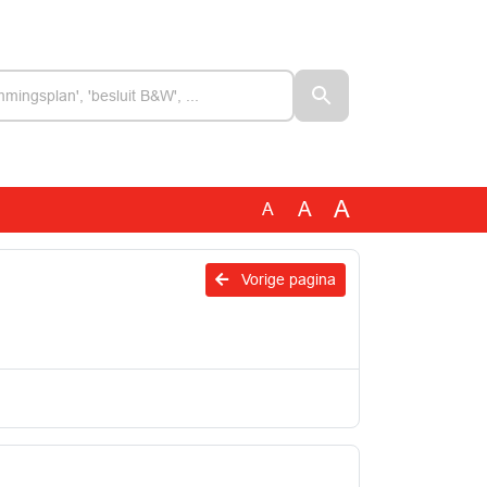
A
A
A
Vorige pagina