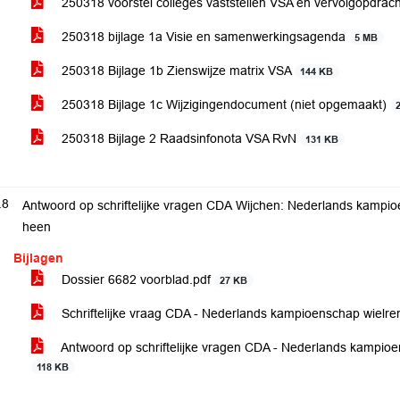
250318 voorstel colleges vaststellen VSA en vervolgopdrac
250318 bijlage 1a Visie en samenwerkingsagenda
5 MB
250318 Bijlage 1b Zienswijze matrix VSA
144 KB
250318 Bijlage 1c Wijzigingendocument (niet opgemaakt)
250318 Bijlage 2 Raadsinfonota VSA RvN
131 KB
.8
Antwoord op schriftelijke vragen CDA Wijchen: Nederlands kampi
heen
Bijlagen
Dossier 6682 voorblad.pdf
27 KB
Schriftelijke vraag CDA - Nederlands kampioenschap wiel
Antwoord op schriftelijke vragen CDA - Nederlands kampi
118 KB