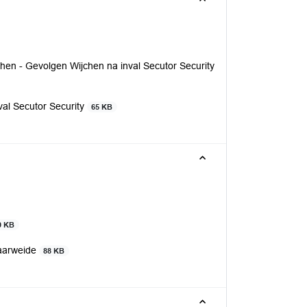
hen - Gevolgen Wijchen na inval Secutor Security
val Secutor Security
65 KB
0 KB
haarweide
88 KB