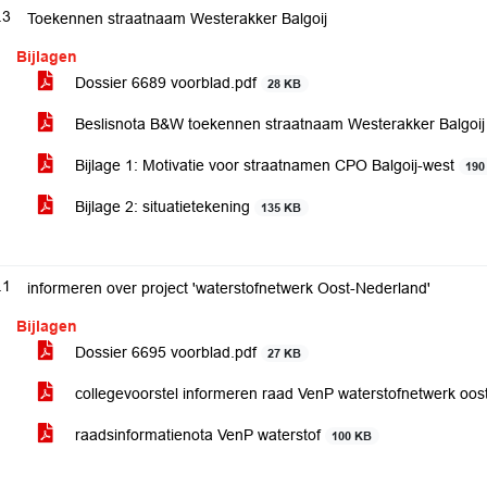
.3
Toekennen straatnaam Westerakker Balgoij
Bijlagen
Dossier 6689 voorblad.pdf
28 KB
Beslisnota B&W toekennen straatnaam Westerakker Balgoi
Bijlage 1: Motivatie voor straatnamen CPO Balgoij-west
190
Bijlage 2: situatietekening
135 KB
.1
informeren over project 'waterstofnetwerk Oost-Nederland'
Bijlagen
Dossier 6695 voorblad.pdf
27 KB
collegevoorstel informeren raad VenP waterstofnetwerk oo
raadsinformatienota VenP waterstof
100 KB