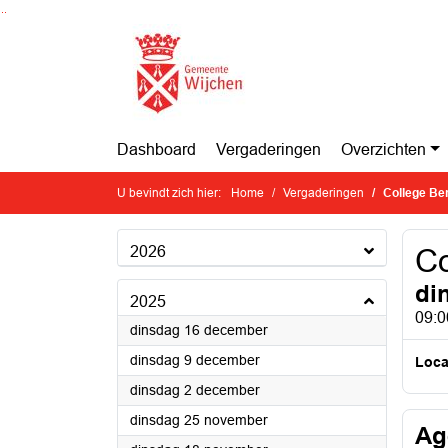
Ga naar de inhoud van deze pagina
Ga naar het zoeken
Ga naar het menu
Dashboard
Vergaderingen
Overzichten
U bevindt zich hier:
Home
Vergaderingen
College Be
2026
Co
di
2025
09:0
2025
dinsdag 16 december
2025
dinsdag 9 december
Loca
2025
dinsdag 2 december
2025
dinsdag 25 november
Ag