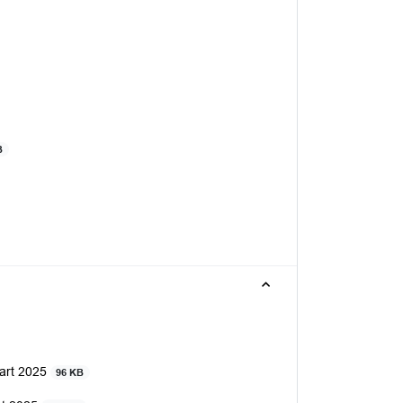
B
aart 2025
96 KB