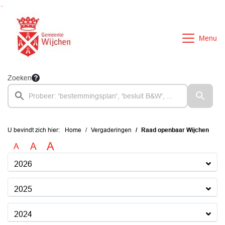
Ga naar de inhoud van deze pagina
Ga naar het zoeken
Ga naar het menu
Menu
Zoeken
U bevindt zich hier:
Home
Vergaderingen
Raad openbaar Wijchen
A
A
A
2026
2025
2024