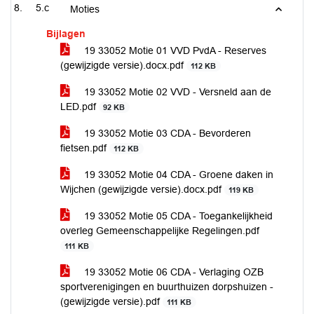
5.c
Moties
Bijlagen
19 33052 Motie 01 VVD PvdA - Reserves
(gewijzigde versie).docx.pdf
112 KB
19 33052 Motie 02 VVD - Versneld aan de
LED.pdf
92 KB
19 33052 Motie 03 CDA - Bevorderen
fietsen.pdf
112 KB
19 33052 Motie 04 CDA - Groene daken in
Wijchen (gewijzigde versie).docx.pdf
119 KB
19 33052 Motie 05 CDA - Toegankelijkheid
overleg Gemeenschappelijke Regelingen.pdf
111 KB
19 33052 Motie 06 CDA - Verlaging OZB
sportverenigingen en buurthuizen dorpshuizen -
(gewijzigde versie).pdf
111 KB