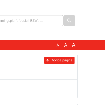
A
A
A
Vorige pagina