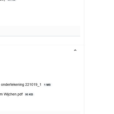
cl. ondertekening 221019_1
1 MB
dom Wijchen.pdf
95 KB