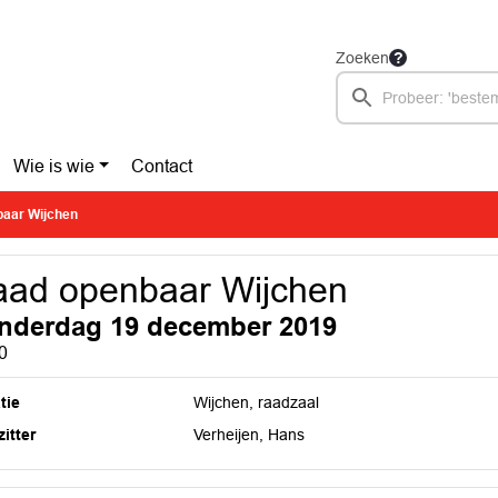
Zoeken
Wie is wie
Contact
aar Wijchen
ad openbaar Wijchen
nderdag 19 december 2019
0
tie
Wijchen, raadzaal
itter
Verheijen, Hans