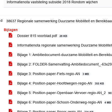
Informatienota vaststeling subsidie 2018 Rondom wijchen
.d
38637 Regionale samenwerking Duurzame Mobiliteit en Bereikba
Bijlagen
Dossier 815 voorblad.pdf
28 KB
Informatienota regionale samenwerking Duurzame Mobilitei
Bijlage 1: Ambitiedocument-duurzame-Mobiliteit-en-Bereik
Bijlage 2: FOLDER-Samenvatting-Ambitiedocument_-63x2
Bijlage 3: Position-paper-Fiets-regio-AN
3 MB
Bijlage 4: Position-paper-Hoofdwegen-regio-AN
355 KB
Bijlage 5: Position-paper-Openbaar-Vervoer-regio-AN_2
90
Bijlage 6: Position-paper-Schoon-Onderweg-regio-AN
4 MB
Bijlage 7: Position-paper-Spoor-regio-AN