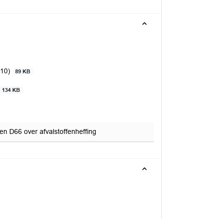
010)
89 KB
134 KB
en D66 over afvalstoffenheffing