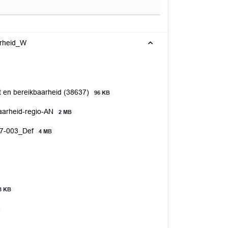
arheid_W
t en bereikbaarheid (38637)
96 KB
baarheid-regio-AN
2 MB
97-003_Def
4 MB
3 KB