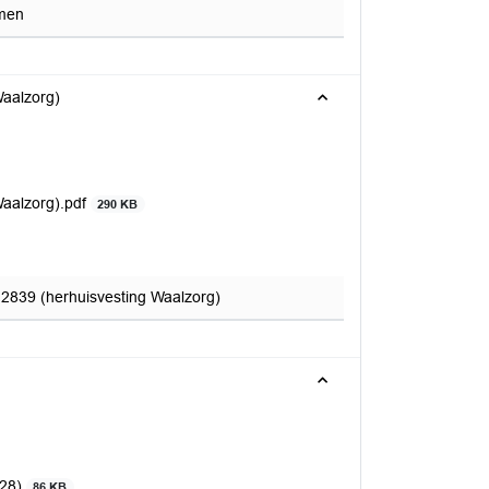
omen
Waalzorg)
Waalzorg).pdf
290 KB
 2839 (herhuisvesting Waalzorg)
928)
86 KB