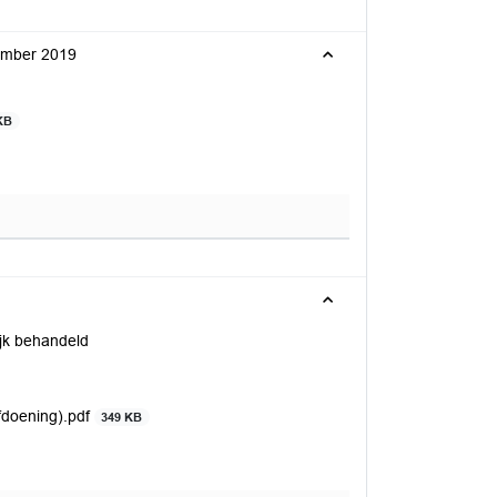
vember 2019
KB
ijk behandeld
afdoening).pdf
349 KB