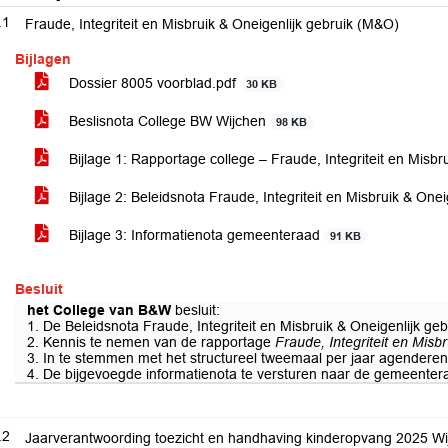
.1
Fraude, Integriteit en Misbruik & Oneigenlijk gebruik (M&O)
Bijlagen
Dossier 8005 voorblad.pdf
30 KB
Beslisnota College BW Wijchen
98 KB
Bijlage 1: Rapportage college – Fraude, Integriteit en Misb
Bijlage 2: Beleidsnota Fraude, Integriteit en Misbruik & Onei
Bijlage 3: Informatienota gemeenteraad
91 KB
Besluit
het College van B&W
besluit:
1. De Beleidsnota Fraude, Integriteit en Misbruik & Oneigenlijk ge
2. Kennis te nemen van de rapportage
Fraude, Integriteit en Misb
3. In te stemmen met het structureel tweemaal per jaar agenderen 
4. De bijgevoegde informatienota te versturen naar de gemeenter
.2
Jaarverantwoording toezicht en handhaving kinderopvang 2025 Wi