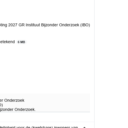
ting 2027 GR Instituut Bijzonder Onderzoek (IBO)
ngetekend
6 MB
der Onderzoek
O)
ijzonder Onderzoek.
ligheid voor de (kwetsbare) inwoners van