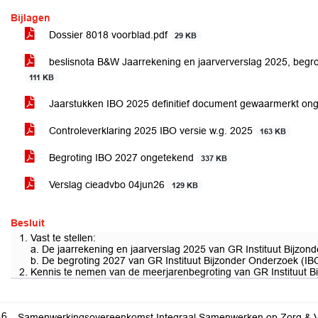
Bijlagen
Dossier 8018 voorblad.pdf
29 KB
beslisnota B&W Jaarrekening en jaarververslag 2025, begro
111 KB
Jaarstukken IBO 2025 definitief document gewaarmerkt o
Controleverklaring 2025 IBO versie w.g. 2025
163 KB
Begroting IBO 2027 ongetekend
337 KB
Verslag cieadvbo 04jun26
129 KB
Besluit
1. Vast te stellen:
a. De jaarrekening en jaarverslag 2025 van GR Instituut Bijzon
b. De begroting 2027 van GR Instituut Bijzonder Onderzoek (IB
2. Kennis te nemen van de meerjarenbegroting van GR Instituut B
.6
Samenwerkingsovereenkomst Integraal Samenwerken op Zorg & Vei