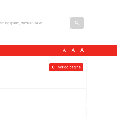
A
A
A
Vorige pagina