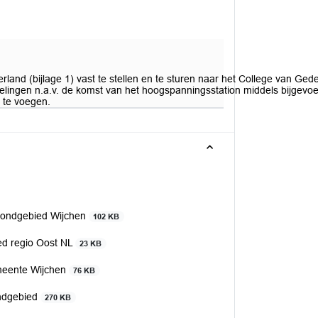
rland (bijlage 1) vast te stellen en te sturen naar het College van Ge
ingen n.a.v. de komst van het hoogspanningsstation middels bijgevoeg
e te voegen.
rondgebied Wijchen
102 KB
ed regio Oost NL
23 KB
emeente Wijchen
76 KB
ondgebied
270 KB