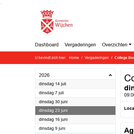
Ga naar de inhoud van deze pagina
Ga naar het zoeken
Ga naar het menu
Dashboard
Vergaderingen
Overzichten
U bevindt zich hier:
Home
Vergaderingen
College Be
2026
Co
2026
dinsdag 14 juli
di
2026
dinsdag 7 juli
09:0
2026
dinsdag 30 juni
Loca
2026
dinsdag 23 juni
2026
dinsdag 16 juni
2026
dinsdag 9 juni
Ag