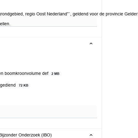
ndgebied, regio Oost Nederland”`, geldend voor de provincie Gelderl
ellen.
 en boomkroonvolume def
2 MB
ngediend
72 KB
 Bijzonder Onderzoek (IBO)