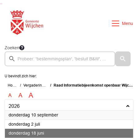
Ga naar de inhoud van deze pagina
Ga naar het zoeken
Ga naar het menu
Menu
Zoeken
U bevindt zich hier:
Home
Vergaderingen
Raad Informatiebijeenkomst openbaar Wijchen
A
A
A
2026
2026
donderdag 10 september
2026
donderdag 2 juli
2026
donderdag 18 juni