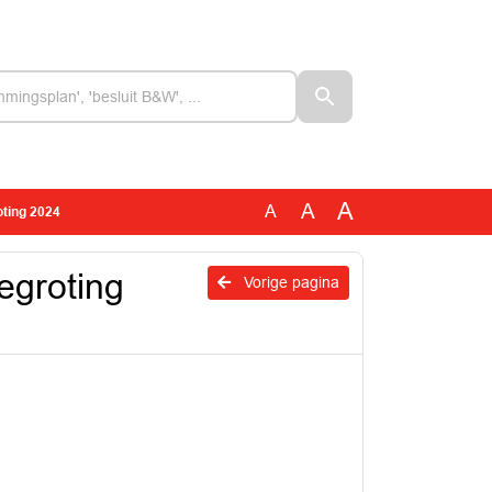
A
A
A
oting 2024
Begroting
Vorige pagina