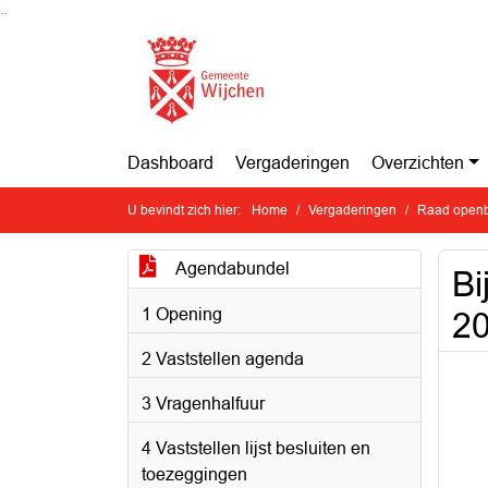
Ga naar de inhoud van deze pagina
Ga naar het zoeken
Ga naar het menu
Dashboard
Vergaderingen
Overzichten
U bevindt zich hier:
Home
Vergaderingen
Raad openb
Agendabundel
Bi
1 Opening
2
2 Vaststellen agenda
3 Vragenhalfuur
4 Vaststellen lijst besluiten en
toezeggingen