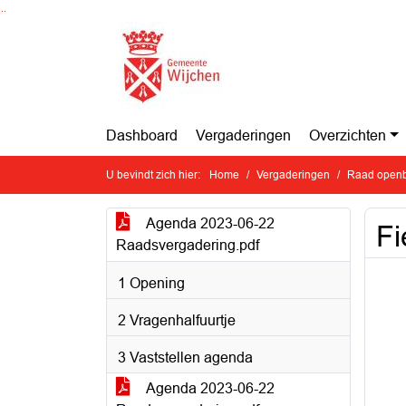
Ga naar de inhoud van deze pagina
Ga naar het zoeken
Ga naar het menu
Dashboard
Vergaderingen
Overzichten
U bevindt zich hier:
Home
Vergaderingen
Raad openb
Agenda 2023-06-22
Fi
Raadsvergadering.pdf
1 Opening
2 Vragenhalfuurtje
3 Vaststellen agenda
Agenda 2023-06-22