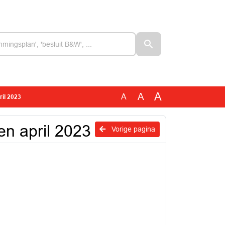
A
A
A
ril 2023
en april 2023
Vorige pagina