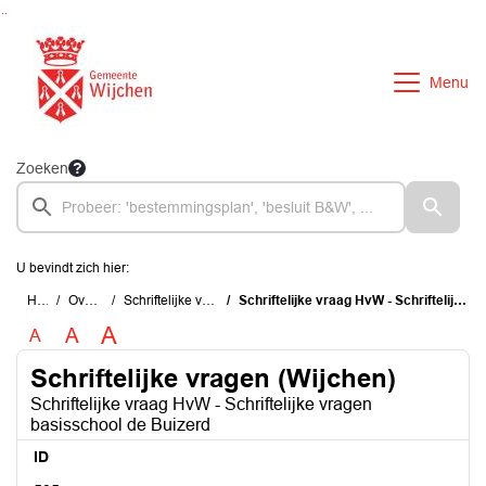
Ga naar de inhoud van deze pagina
Ga naar het zoeken
Ga naar het menu
Menu
Zoeken
U bevindt zich hier:
Home
Overzichten
Schriftelijke vragen (Wijchen)
Schriftelijke vraag HvW - Schriftelijke vragen basisschool de Buizerd
A
A
A
Schriftelijke vragen (Wijchen)
Schriftelijke vraag HvW - Schriftelijke vragen
basisschool de Buizerd
ID