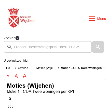
Ga naar de inhoud van deze pagina
Ga naar het zoeken
Ga naar het menu
Menu
Zoeken
U bevindt zich hier:
Home
Overzichten
Moties (Wijchen)
Motie 1 - CDA Twee woningen per KPI
A
A
A
Moties (Wijchen)
Motie 1 - CDA Twee woningen per KPI
ID
635