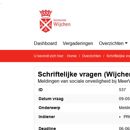
Ga naar de inhoud van deze pagina
Ga naar het zoeken
Ga naar het menu
Dashboard
Vergaderingen
Overzichten
U bevindt zich hier:
Home
Overzichten
Schriftelijke v
Schriftelijke vragen (Wijche
Meldingen van sociale onveiligheid bij Mee
ID
537
Datum vraag
09-05
Onderwerp
Meldi
Indiener
PR
Deadline
06-06