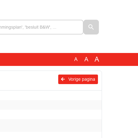
A
A
A
Vorige pagina