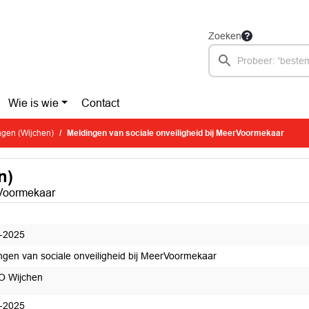
Zoeken
Wie is wie
Contact
ragen (Wijchen)
Meldingen van sociale onveiligheid bij MeerVoormekaar
n)
rVoormekaar
-2025
ngen van sociale onveiligheid bij MeerVoormekaar
O Wijchen
-2025