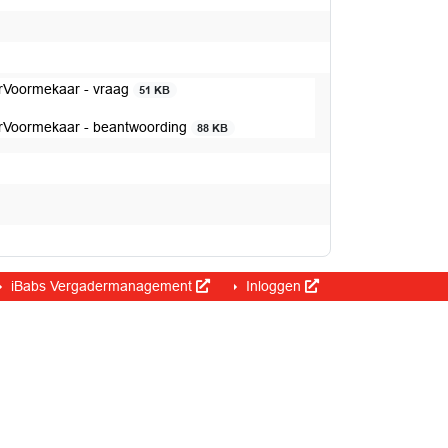
eerVoormekaar - vraag
51 KB
eerVoormekaar - beantwoording
88 KB
iBabs Vergadermanagement
Inloggen