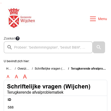
Ga naar de inhoud van deze pagina
Ga naar het zoeken
Ga naar het menu
Menu
Zoeken
U bevindt zich hier:
Home
Overzichten
Schriftelijke vragen (Wijchen)
Terugkerende afvalproblematiek
A
A
A
Schriftelijke vragen (Wijchen)
Terugkerende afvalproblematiek
ID
588