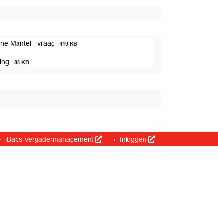
ene Mantel - vraag
119 KB
ding
88 KB
iBabs Vergadermanagement
Inloggen