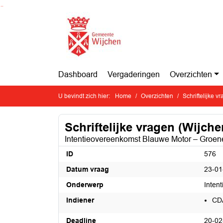
Ga naar de inhoud van deze pagina
Ga naar het zoeken
Ga naar het menu
Dashboard
Vergaderingen
Overzichten
U bevindt zich hier:
Home
Overzichten
Schriftelijke v
Schriftelijke vragen (Wijche
Intentieovereenkomst Blauwe Motor – Groen
ID
576
Datum vraag
23-01
Onderwerp
Inten
Indiener
CD
Deadline
20-02