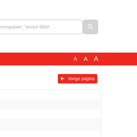
A
A
A
Vorige pagina