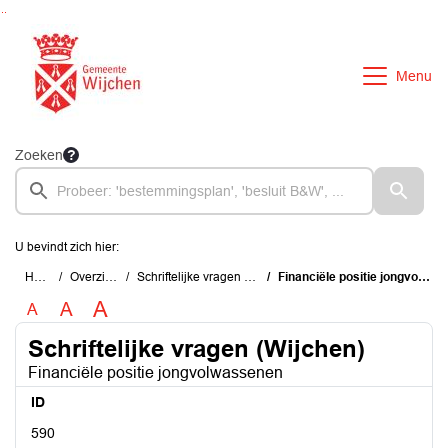
Ga naar de inhoud van deze pagina
Ga naar het zoeken
Ga naar het menu
Menu
Zoeken
U bevindt zich hier:
Home
Overzichten
Schriftelijke vragen (Wijchen)
Financiële positie jongvolwassenen
A
A
A
Schriftelijke vragen (Wijchen)
Financiële positie jongvolwassenen
ID
590