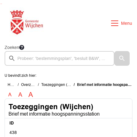
Ga naar de inhoud van deze pagina
Ga naar het zoeken
Ga naar het menu
Menu
Zoeken
U bevindt zich hier:
Home
Overzichten
Toezeggingen (Wijchen)
Brief met informatie hoogspanningsstation
A
A
A
Toezeggingen (Wijchen)
Brief met informatie hoogspanningsstation
ID
438