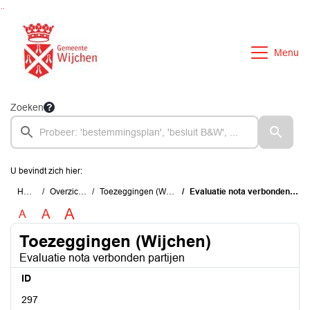
Ga naar de inhoud van deze pagina
Ga naar het zoeken
Ga naar het menu
Menu
Zoeken
U bevindt zich hier:
Home
Overzichten
Toezeggingen (Wijchen)
Evaluatie nota verbonden partijen
A
A
A
Toezeggingen (Wijchen)
Evaluatie nota verbonden partijen
ID
297