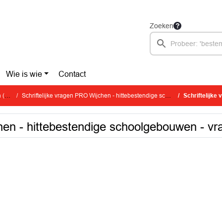
Zoeken
Wie is wie
Contact
en)
Schriftelijke vragen PRO Wijchen - hittebestendige schoolgebouwen - vraag
Schriftelijke vrage
hen - hittebestendige schoolgebouwen - vr