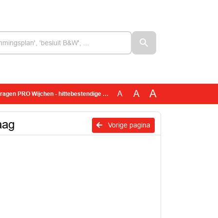
A
A
A
n PRO Wijchen - hittebestendige schoolgebouwen - vraag
aag
Vorige pagina