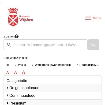
Ga naar de inhoud van deze pagina
Ga naar het zoeken
Ga naar het menu
Menu
Zoeken
U bevindt zich hier:
Home
Wie is wie
Werkgroep Inwonersparticipatie
Hoogteijling, C.E.
A
A
A
Categorieën
De gemeenteraad
Commissieleden
Presidium