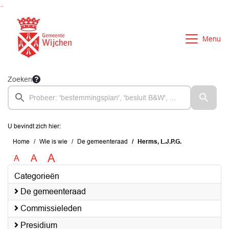
Ga naar de inhoud van deze pagina
Ga naar het zoeken
Ga naar het menu
Menu
Zoeken
U bevindt zich hier:
Home
Wie is wie
De gemeenteraad
Herms, L.J.P.G.
A
A
A
Categorieën
De gemeenteraad
Commissieleden
Presidium