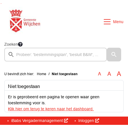
Ga naar de inhoud van deze pagina
Ga naar het zoeken
Ga naar het menu
Menu
Zoeken
A
A
A
U bevindt zich hier:
Home
Niet toegestaan
Niet toegestaan
Er is geprobeerd een pagina te openen waar geen
toestemming voor is.
Klik hier om terug te keren naar het dashboard.
iBabs Vergadermanagement
Inloggen