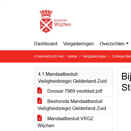
Ga naar de inhoud van deze pagina
Ga naar het zoeken
Ga naar het menu
Dashboard
Vergaderingen
Overzichten
U bevindt zich hier:
Home
Vergaderingen
College Ben
Bi
4.1 Mandaatbesluit
Veiligheidsregio Gelderland-Zuid
St
Dossier 7969 voorblad.pdf
Beslisnota Mandaatbesluit
Veiligheidsregio Gelderland-Zuid
Mandaatbesluit VRGZ
Wijchen