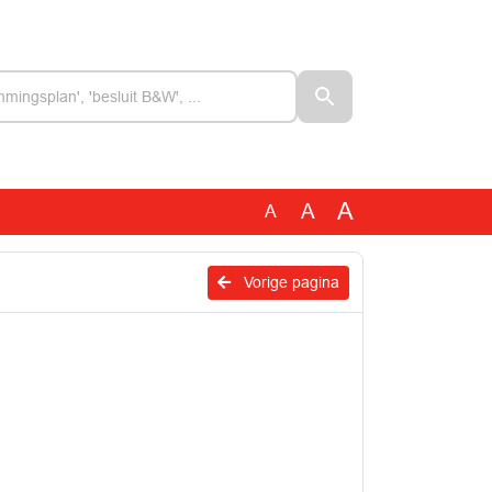
A
A
A
Vorige pagina