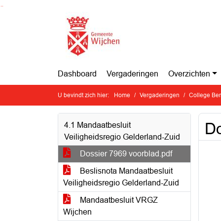
Ga naar de inhoud van deze pagina
Ga naar het zoeken
Ga naar het menu
Dashboard
Vergaderingen
Overzichten
U bevindt zich hier:
Home
Vergaderingen
College Ben
Do
4.1 Mandaatbesluit
Veiligheidsregio Gelderland-Zuid
Dossier 7969 voorblad.pdf
Beslisnota Mandaatbesluit
Veiligheidsregio Gelderland-Zuid
Mandaatbesluit VRGZ
Wijchen