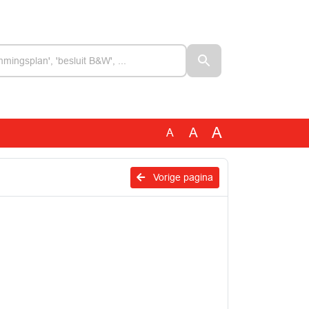
A
A
A
Vorige pagina