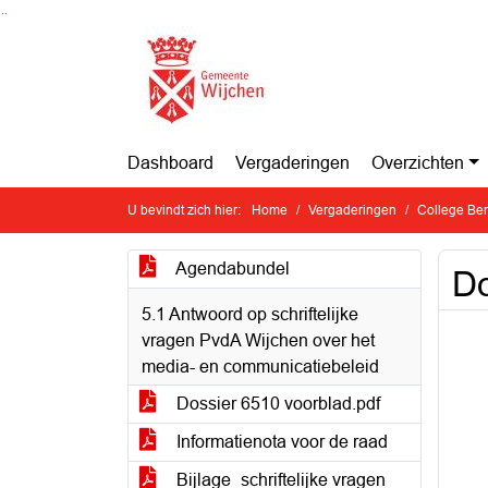
Ga naar de inhoud van deze pagina
Ga naar het zoeken
Ga naar het menu
Dashboard
Vergaderingen
Overzichten
U bevindt zich hier:
Home
Vergaderingen
College Ben
Agendabundel
Do
5.1 Antwoord op schriftelijke
vragen PvdA Wijchen over het
media- en communicatiebeleid
Dossier 6510 voorblad.pdf
Informatienota voor de raad
Bijlage_schriftelijke vragen