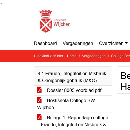
Ga naar de inhoud van deze pagina
Ga naar het zoeken
Ga naar het menu
Dashboard
Vergaderingen
Overzichten
U bevindt zich hier:
Home
Vergaderingen
College Ben
Be
4.1 Fraude, Integriteit en Misbruik
& Oneigenlijk gebruik (M&O)
Ha
Dossier 8005 voorblad.pdf
Beslisnota College BW
Wijchen
Bijlage 1: Rapportage college
– Fraude, Integriteit en Misbruik &