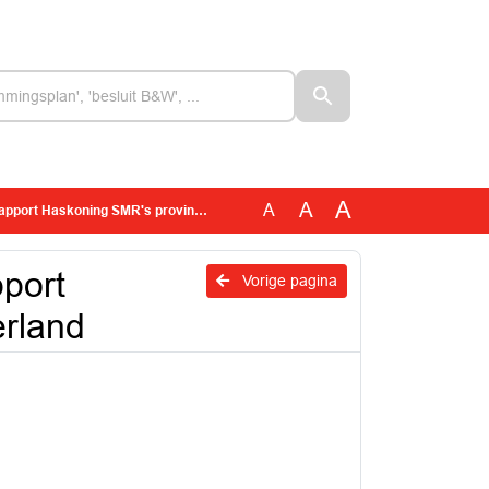
A
A
A
t Haskoning SMR's provincie Gelderland
pport
Vorige pagina
erland