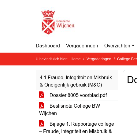
Ga naar de inhoud van deze pagina
Ga naar het zoeken
Ga naar het menu
Dashboard
Vergaderingen
Overzichten
U bevindt zich hier:
Home
Vergaderingen
College Ben
Do
4.1 Fraude, Integriteit en Misbruik
& Oneigenlijk gebruik (M&O)
Dossier 8005 voorblad.pdf
Beslisnota College BW
Wijchen
Bijlage 1: Rapportage college
– Fraude, Integriteit en Misbruik &