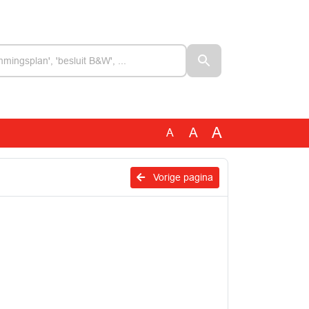
A
A
A
Vorige pagina