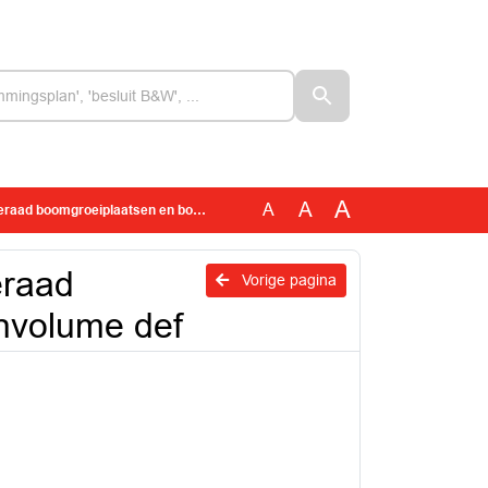
A
A
A
mgroeiplaatsen en boomkroonvolume def
eraad
Vorige pagina
nvolume def