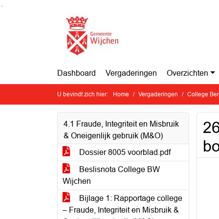
Ga naar de inhoud van deze pagina
Ga naar het zoeken
Ga naar het menu
Dashboard
Vergaderingen
Overzichten
U bevindt zich hier:
Home
Vergaderingen
College Ben
26
4.1 Fraude, Integriteit en Misbruik
& Oneigenlijk gebruik (M&O)
bo
Dossier 8005 voorblad.pdf
Beslisnota College BW
Wijchen
Bijlage 1: Rapportage college
– Fraude, Integriteit en Misbruik &