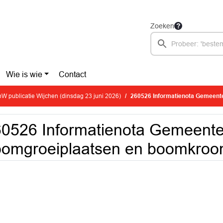
Zoeken
Wie is wie
Contact
W publicatie Wijchen (dinsdag 23 juni 2026)
260526 Informatienota Gemeenteraad boo
0526 Informatienota Gemeent
omgroeiplaatsen en boomkroo