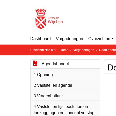
Ga naar de inhoud van deze pagina
Ga naar het zoeken
Ga naar het menu
Dashboard
Vergaderingen
Overzichten
U bevindt zich hier:
Home
Vergaderingen
Raad openb
Agendabundel
Do
1 Opening
2 Vaststellen agenda
3 Vragenhalfuur
4 Vaststellen lijst besluiten en
toezeggingen en concept verslag