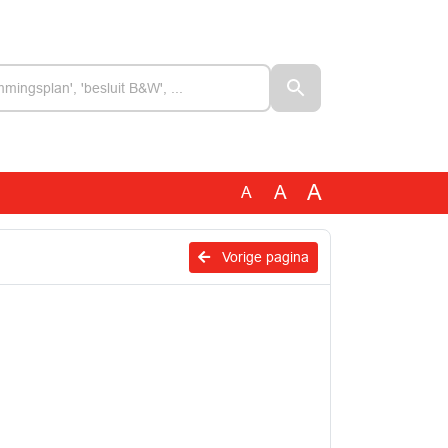
A
A
A
Vorige pagina