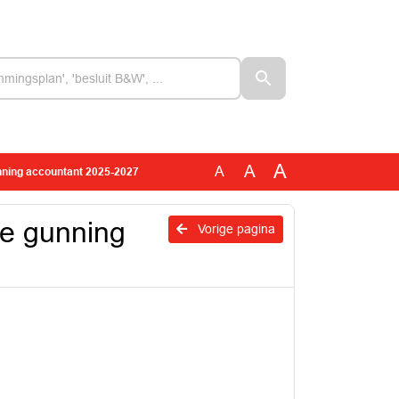
A
A
A
nning accountant 2025-2027
ge gunning
Vorige pagina