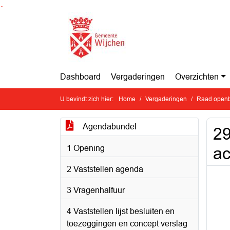
Ga naar de inhoud van deze pagina
Ga naar het zoeken
Ga naar het menu
Dashboard
Vergaderingen
Overzichten
U bevindt zich hier:
Home
Vergaderingen
Raad openb
Agendabundel
29
1 Opening
ac
2 Vaststellen agenda
3 Vragenhalfuur
4 Vaststellen lijst besluiten en
toezeggingen en concept verslag