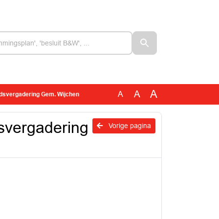
A
A
A
dsvergadering Gem. Wijchen
svergadering
Vorige pagina