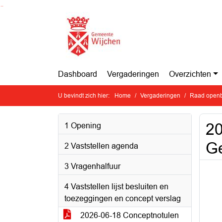
Ga naar de inhoud van deze pagina
Ga naar het zoeken
Ga naar het menu
Dashboard
Vergaderingen
Overzichten
U bevindt zich hier:
Home
Vergaderingen
Raad openb
20
1 Opening
G
2 Vaststellen agenda
3 Vragenhalfuur
4 Vaststellen lijst besluiten en
toezeggingen en concept verslag
2026-06-18 Conceptnotulen