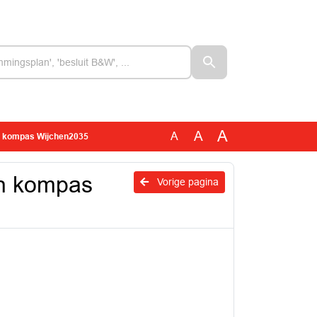
A
A
A
ch kompas Wijchen2035
ch kompas
Vorige pagina