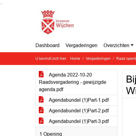
Ga naar de inhoud van deze pagina
Ga naar het zoeken
Ga naar het menu
Dashboard
Vergaderingen
Overzichten
U bevindt zich hier:
Home
Vergaderingen
Raad openb
Agenda 2022-10-20
Bi
Raadsvergadering - gewijzigde
W
agenda.pdf
Agendabundel (1)Part-1.pdf
Agendabundel (1)Part-2.pdf
Agendabundel (1)Part-3.pdf
1 Opening