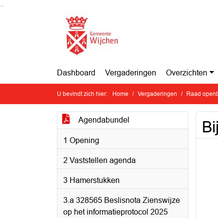
Ga naar de inhoud van deze pagina
Ga naar het zoeken
Ga naar het menu
Dashboard
Vergaderingen
Overzichten
U bevindt zich hier:
Home
Vergaderingen
Raad openb
Agendabundel
Bi
1 Opening
2 Vaststellen agenda
3 Hamerstukken
3.a 328565 Beslisnota Zienswijze
op het informatieprotocol 2025