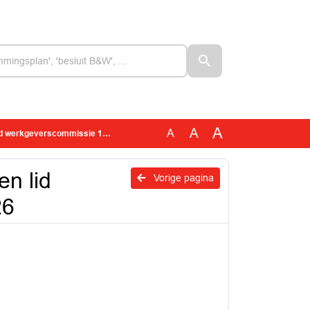
A
A
A
rkgeverscommissie 18 juni 2026
en lid
Vorige pagina
26