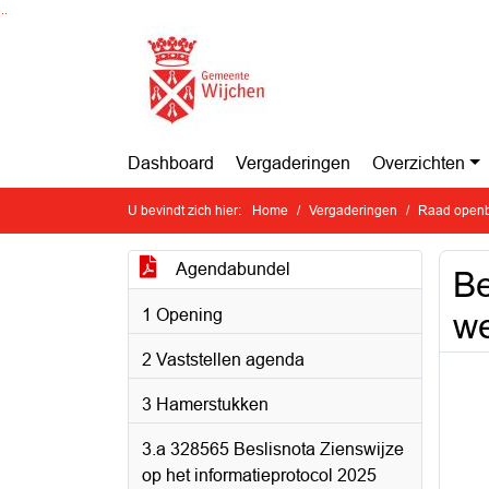
Ga naar de inhoud van deze pagina
Ga naar het zoeken
Ga naar het menu
Dashboard
Vergaderingen
Overzichten
U bevindt zich hier:
Home
Vergaderingen
Raad openb
Agendabundel
Be
1 Opening
we
2 Vaststellen agenda
3 Hamerstukken
3.a 328565 Beslisnota Zienswijze
op het informatieprotocol 2025