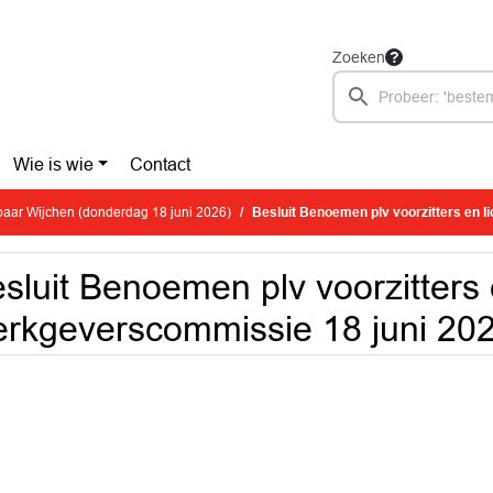
Zoeken
Wie is wie
Contact
aar Wijchen (donderdag 18 juni 2026)
Besluit Benoemen plv voorzitters en lid we
sluit Benoemen plv voorzitters 
rkgeverscommissie 18 juni 20