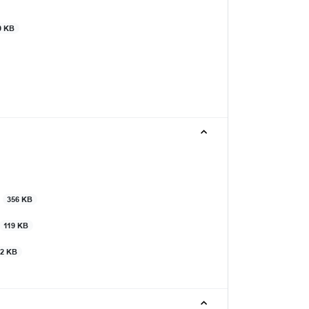
0 KB
d
356 KB
119 KB
92 KB