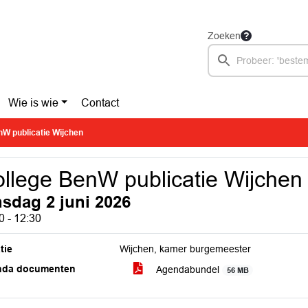
Zoeken
Wie is wie
Contact
nW publicatie Wijchen
llege BenW publicatie Wijchen
nsdag 2 juni 2026
0 - 12:30
tie
Wijchen, kamer burgemeester
nda documenten
Agendabundel
56 MB