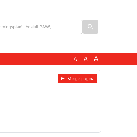
A
A
A
Vorige pagina