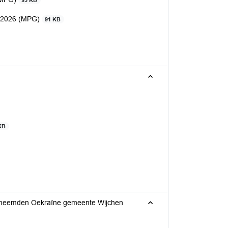
93 KB
es 2026 (MPG)
91 KB
KB
ontheemden Oekraïne gemeente Wijchen