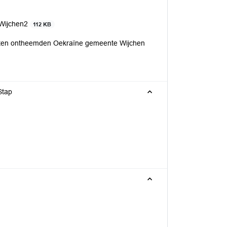
 Wijchen2
112 KB
osten ontheemden Oekraïne gemeente Wijchen
Stap