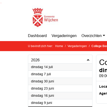
Ga naar de inhoud van deze pagina
Ga naar het zoeken
Ga naar het menu
Dashboard
Vergaderingen
Overzichten
U bevindt zich hier:
Home
Vergaderingen
College Be
2026
Co
2026
dinsdag 14 juli
di
2026
dinsdag 7 juli
09:0
2026
dinsdag 30 juni
Loca
2026
dinsdag 23 juni
Age
2026
dinsdag 16 juni
2026
dinsdag 9 juni